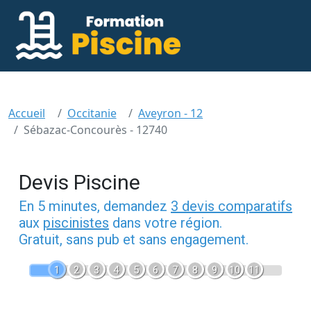
Accueil
Occitanie
Aveyron - 12
Sébazac-Concourès - 12740
Devis Piscine
En 5 minutes, demandez
3 devis comparatifs
aux
piscinistes
dans votre région.
Gratuit, sans pub et sans engagement.
1
2
3
4
5
6
7
8
9
10
11