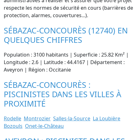
administratives à réaliser et s'assurer que votre projet
respecte les normes de sécurité en cours (barrières de
protection, alarmes, couvertures...).
SÉBAZAC-CONCOURÈS (12740) EN
QUELQUES CHIFFRES
Population : 3100 habitants | Superficie : 25.82 Km² |
Longitude : 2.6 | Latitude : 44.4167 | Département :
Aveyron | Région : Occitanie
SÉBAZAC-CONCOURÈS :
PISCINISTES DANS LES VILLES À
PROXIMITÉ
Rodelle
Montrozier
Salles-la-Source
La Loubière
Bozouls
Onet-le-Château