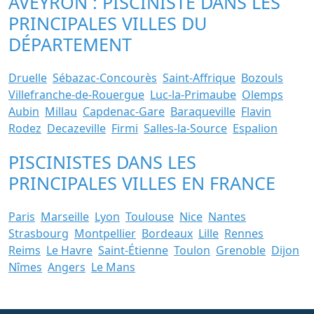
AVEYRON : PISCINISTE DANS LES
PRINCIPALES VILLES DU
DÉPARTEMENT
Druelle
Sébazac-Concourès
Saint-Affrique
Bozouls
Villefranche-de-Rouergue
Luc-la-Primaube
Olemps
Aubin
Millau
Capdenac-Gare
Baraqueville
Flavin
Rodez
Decazeville
Firmi
Salles-la-Source
Espalion
PISCINISTES DANS LES
PRINCIPALES VILLES EN FRANCE
Paris
Marseille
Lyon
Toulouse
Nice
Nantes
Strasbourg
Montpellier
Bordeaux
Lille
Rennes
Reims
Le Havre
Saint-Étienne
Toulon
Grenoble
Dijon
Nîmes
Angers
Le Mans