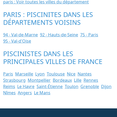
paris : Voir toutes les villes du département
PARIS : PISCINITES DANS LES
DÉPARTEMENTS VOISINS
94 - Val-de-Marne
92 - Hauts-de-Seine
75 - Paris
95 - Val-d'Oise
PISCINISTES DANS LES
PRINCIPALES VILLES DE FRANCE
Paris
Marseille
Lyon
Toulouse
Nice
Nantes
Strasbourg
Montpellier
Bordeaux
Lille
Rennes
Reims
Le Havre
Saint-Étienne
Toulon
Grenoble
Dijon
Nîmes
Angers
Le Mans