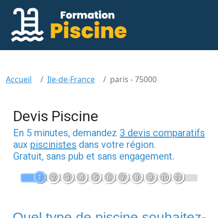
Accueil
Ile-de-France
paris - 75000
Devis Piscine
En 5 minutes, demandez
3 devis comparatifs
aux
piscinistes
dans votre région.
Gratuit, sans pub et sans engagement.
1
2
3
4
5
6
7
8
9
10
11
Quel type de piscine souhaitez-