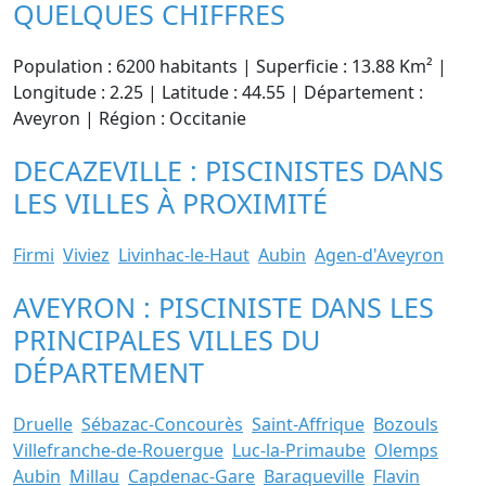
QUELQUES CHIFFRES
Population : 6200 habitants | Superficie : 13.88 Km² |
Longitude : 2.25 | Latitude : 44.55 | Département :
Aveyron | Région : Occitanie
DECAZEVILLE : PISCINISTES DANS
LES VILLES À PROXIMITÉ
Firmi
Viviez
Livinhac-le-Haut
Aubin
Agen-d'Aveyron
AVEYRON : PISCINISTE DANS LES
PRINCIPALES VILLES DU
DÉPARTEMENT
Druelle
Sébazac-Concourès
Saint-Affrique
Bozouls
Villefranche-de-Rouergue
Luc-la-Primaube
Olemps
Aubin
Millau
Capdenac-Gare
Baraqueville
Flavin