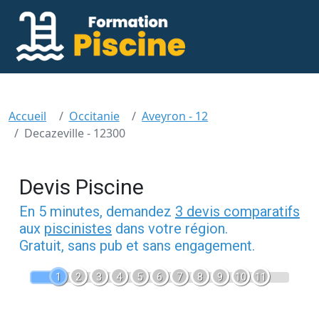
Accueil
Occitanie
Aveyron - 12
Decazeville - 12300
Devis Piscine
En 5 minutes, demandez
3 devis comparatifs
aux
piscinistes
dans votre région.
Gratuit, sans pub et sans engagement.
1
2
3
4
5
6
7
8
9
10
11