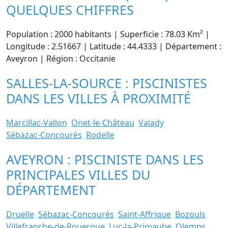
QUELQUES CHIFFRES
Population : 2000 habitants | Superficie : 78.03 Km² |
Longitude : 2.51667 | Latitude : 44.4333 | Département :
Aveyron | Région : Occitanie
SALLES-LA-SOURCE : PISCINISTES
DANS LES VILLES À PROXIMITÉ
Marcillac-Vallon
Onet-le-Château
Valady
Sébazac-Concourès
Rodelle
AVEYRON : PISCINISTE DANS LES
PRINCIPALES VILLES DU
DÉPARTEMENT
Druelle
Sébazac-Concourès
Saint-Affrique
Bozouls
Villefranche-de-Rouergue
Luc-la-Primaube
Olemps