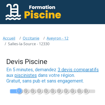
Accueil
Occitanie
Aveyron - 12
Salles-la-Source - 12330
Devis Piscine
En 5 minutes, demandez
3 devis comparatifs
aux
piscinistes
dans votre région.
Gratuit, sans pub et sans engagement.
1
2
3
4
5
6
7
8
9
10
11