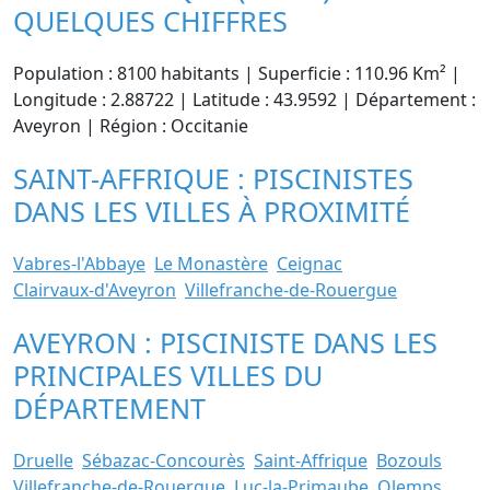
QUELQUES CHIFFRES
Population : 8100 habitants | Superficie : 110.96 Km² |
Longitude : 2.88722 | Latitude : 43.9592 | Département :
Aveyron | Région : Occitanie
SAINT-AFFRIQUE : PISCINISTES
DANS LES VILLES À PROXIMITÉ
Vabres-l'Abbaye
Le Monastère
Ceignac
Clairvaux-d'Aveyron
Villefranche-de-Rouergue
AVEYRON : PISCINISTE DANS LES
PRINCIPALES VILLES DU
DÉPARTEMENT
Druelle
Sébazac-Concourès
Saint-Affrique
Bozouls
Villefranche-de-Rouergue
Luc-la-Primaube
Olemps