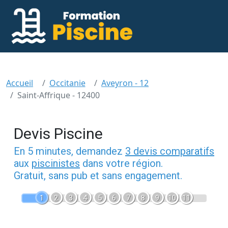
Accueil
Occitanie
Aveyron - 12
Saint-Affrique - 12400
Devis Piscine
En 5 minutes, demandez
3 devis comparatifs
aux
piscinistes
dans votre région.
Gratuit, sans pub et sans engagement.
1
2
3
4
5
6
7
8
9
10
11