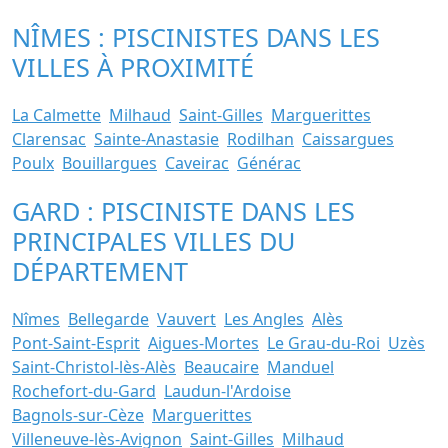
NÎMES : PISCINISTES DANS LES
VILLES À PROXIMITÉ
La Calmette
Milhaud
Saint-Gilles
Marguerittes
Clarensac
Sainte-Anastasie
Rodilhan
Caissargues
Poulx
Bouillargues
Caveirac
Générac
GARD : PISCINISTE DANS LES
PRINCIPALES VILLES DU
DÉPARTEMENT
Nîmes
Bellegarde
Vauvert
Les Angles
Alès
Pont-Saint-Esprit
Aigues-Mortes
Le Grau-du-Roi
Uzès
Saint-Christol-lès-Alès
Beaucaire
Manduel
Rochefort-du-Gard
Laudun-l'Ardoise
Bagnols-sur-Cèze
Marguerittes
Villeneuve-lès-Avignon
Saint-Gilles
Milhaud