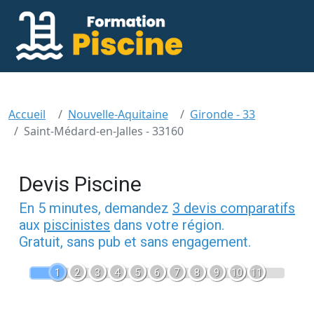
Accueil
Nouvelle-Aquitaine
Gironde - 33
Saint-Médard-en-Jalles - 33160
Devis Piscine
En 5 minutes, demandez
3 devis comparatifs
aux
piscinistes
dans votre région.
Gratuit, sans pub et sans engagement.
1
2
3
4
5
6
7
8
9
10
11