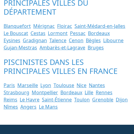
PRINCIPALES VILLES DU
DÉPARTEMENT
Blanquefort
Mérignac
Floirac
Saint-Médard-en-Jalles
Le Bouscat
Cestas
Lormont
Pessac
Bordeaux
Eysines
Gradignan
Talence
Cenon
Bègles
Libourne
Gujan-Mestras
Ambarès-et-Lagrave
Bruges
PISCINISTES DANS LES
PRINCIPALES VILLES EN FRANCE
Paris
Marseille
Lyon
Toulouse
Nice
Nantes
Strasbourg
Montpellier
Bordeaux
Lille
Rennes
Reims
Le Havre
Saint-Étienne
Toulon
Grenoble
Dijon
Nîmes
Angers
Le Mans