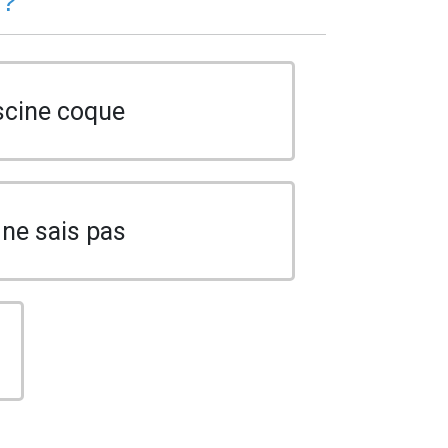
 ?
scine coque
 ne sais pas