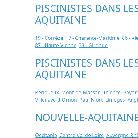
PISCINISTES DANS L
AQUITAINE
19 - Corrèze
17 - Charente-Maritime
86 - V
87 - Haute-Vienne
33 - Gironde
PISCINISTES DANS LE
AQUITAINE
Périgueux
Mont-de-Marsan
Talence
Bayon
Villenave-d'Ornon
Pau
Niort
Limoges
Angl
NOUVELLE-AQUITAINE 
Occitanie
Centre-Val de Loire
Auvergne-Rh