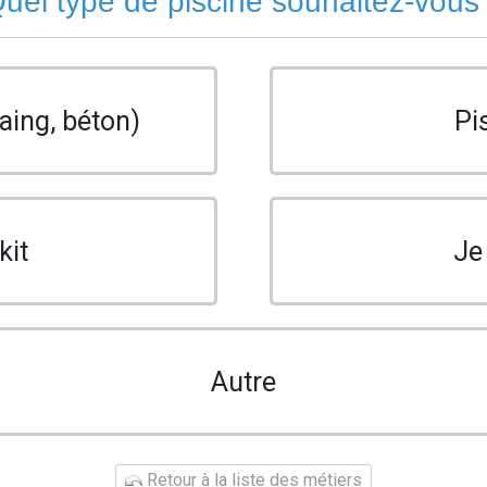
uel type de piscine souhaitez-vous
aing, béton)
Pi
kit
Je
Autre
Retour à la liste des métiers