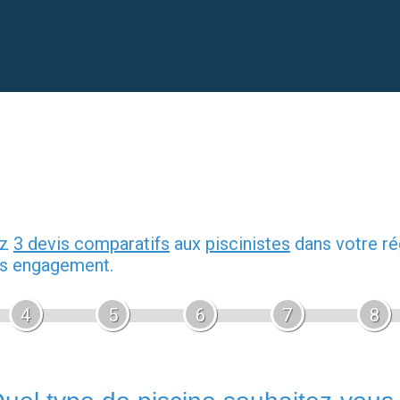
ez
3 devis comparatifs
aux
piscinistes
dans votre ré
ans engagement.
4
5
6
7
8