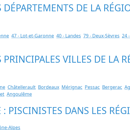
ES DÉPARTEMENTS DE LA RÉGI
ienne
47 - Lot-et-Garonne
40 - Landes
79 - Deux-Sèvres
24 
S PRINCIPALES VILLES DE LA 
ne
Châtellerault
Bordeaux
Mérignac
Pessac
Bergerac
A
et
Angoulême
: PISCINISTES DANS LES RÉG
ône-Alpes