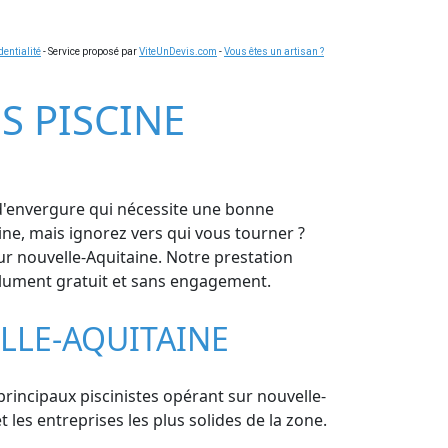
dentialité
- Service proposé par
ViteUnDevis.com
-
Vous êtes un artisan ?
S PISCINE
 d'envergure qui nécessite une bonne
ine, mais ignorez vers qui vous tourner ?
r nouvelle-Aquitaine. Notre prestation
bsolument gratuit et sans engagement.
LLE-AQUITAINE
 principaux piscinistes opérant sur nouvelle-
les entreprises les plus solides de la zone.