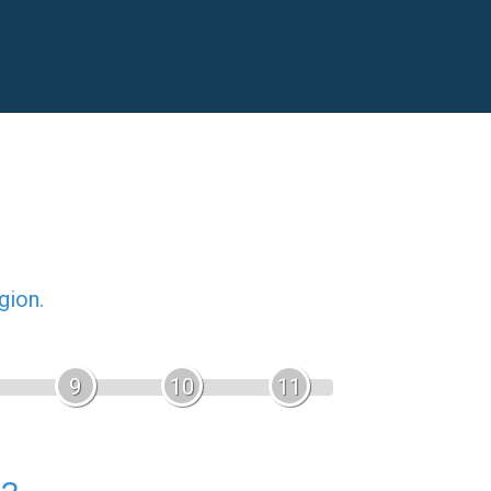
gion.
9
10
11