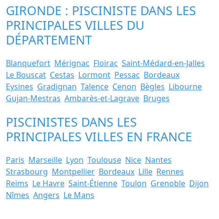
GIRONDE : PISCINISTE DANS LES
PRINCIPALES VILLES DU
DÉPARTEMENT
Blanquefort
Mérignac
Floirac
Saint-Médard-en-Jalles
Le Bouscat
Cestas
Lormont
Pessac
Bordeaux
Eysines
Gradignan
Talence
Cenon
Bègles
Libourne
Gujan-Mestras
Ambarès-et-Lagrave
Bruges
PISCINISTES DANS LES
PRINCIPALES VILLES EN FRANCE
Paris
Marseille
Lyon
Toulouse
Nice
Nantes
Strasbourg
Montpellier
Bordeaux
Lille
Rennes
Reims
Le Havre
Saint-Étienne
Toulon
Grenoble
Dijon
Nîmes
Angers
Le Mans