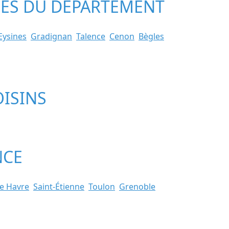
LLES DU DÉPARTEMENT
Eysines
Gradignan
Talence
Cenon
Bègles
OISINS
NCE
e Havre
Saint-Étienne
Toulon
Grenoble