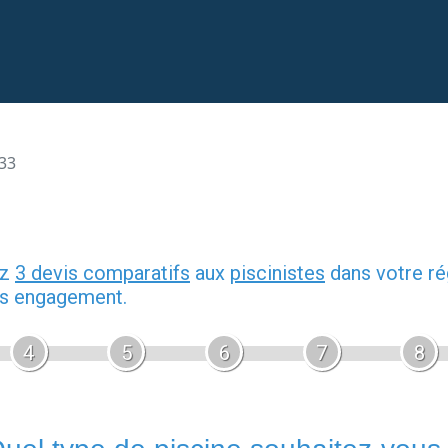
 33
ez
3 devis comparatifs
aux
piscinistes
dans votre ré
ans engagement.
4
5
6
7
8