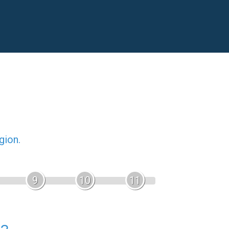
gion.
9
10
11