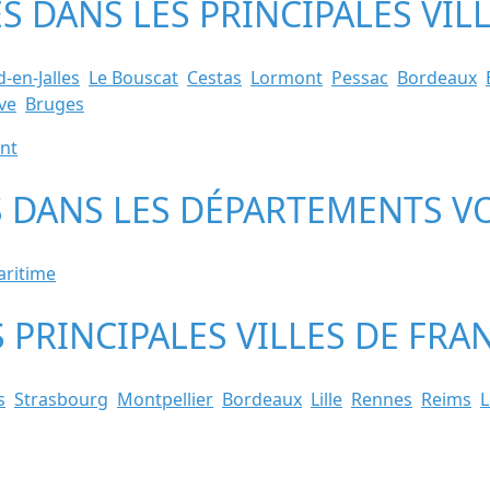
ES DANS LES PRINCIPALES VI
-en-Jalles
Le Bouscat
Cestas
Lormont
Pessac
Bordeaux
ve
Bruges
ent
S DANS LES DÉPARTEMENTS V
aritime
S PRINCIPALES VILLES DE FRA
s
Strasbourg
Montpellier
Bordeaux
Lille
Rennes
Reims
L