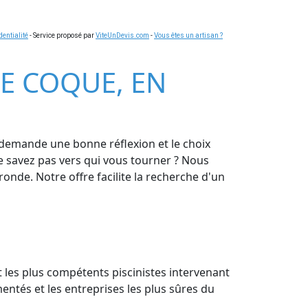
dentialité
- Service proposé par
ViteUnDevis.com
-
Vous êtes un artisan ?
NE COQUE, EN
 demande une bonne réflexion et le choix
ne savez pas vers qui vous tourner ? Nous
onde. Notre offre facilite la recherche d'un
t les plus compétents piscinistes intervenant
entés et les entreprises les plus sûres du