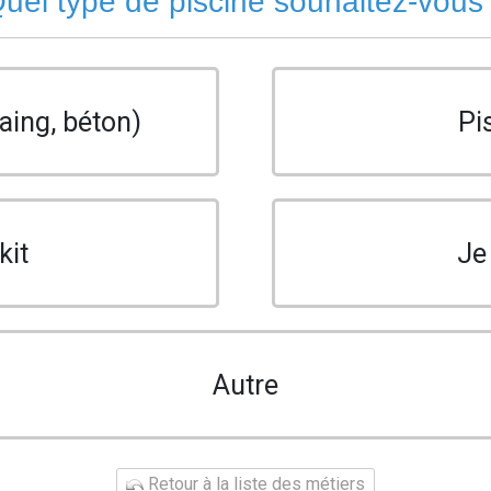
uel type de piscine souhaitez-vous
aing, béton)
Pi
kit
Je
Autre
Retour à la liste des métiers