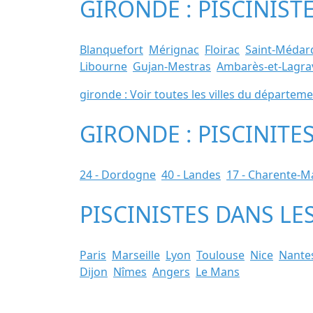
GIRONDE : PISCINIST
Blanquefort
Mérignac
Floirac
Saint-Médard
Libourne
Gujan-Mestras
Ambarès-et-Lagra
gironde : Voir toutes les villes du départem
GIRONDE : PISCINITE
24 - Dordogne
40 - Landes
17 - Charente-M
PISCINISTES DANS LE
Paris
Marseille
Lyon
Toulouse
Nice
Nante
Dijon
Nîmes
Angers
Le Mans