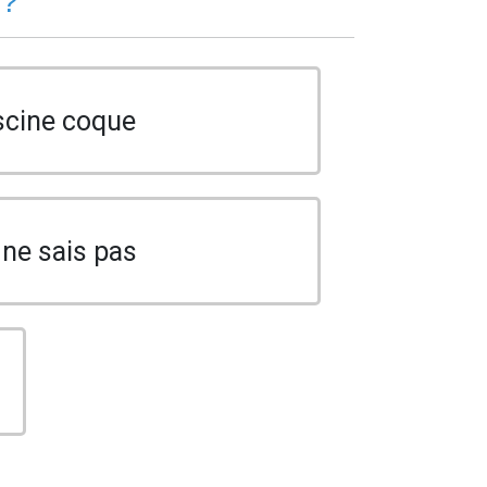
 ?
scine coque
 ne sais pas