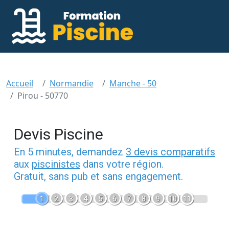
Accueil
Normandie
Manche - 50
Pirou - 50770
Devis Piscine
En 5 minutes, demandez
3 devis comparatifs
aux
piscinistes
dans votre région.
Gratuit, sans pub et sans engagement.
1
2
3
4
5
6
7
8
9
10
11