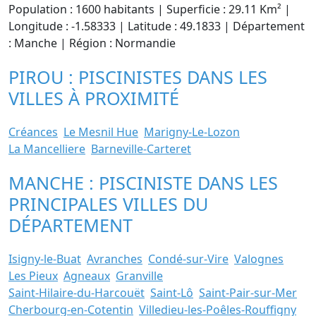
Population : 1600 habitants | Superficie : 29.11 Km² |
Longitude : -1.58333 | Latitude : 49.1833 | Département
: Manche | Région : Normandie
PIROU : PISCINISTES DANS LES
VILLES À PROXIMITÉ
Créances
Le Mesnil Hue
Marigny-Le-Lozon
La Mancelliere
Barneville-Carteret
MANCHE : PISCINISTE DANS LES
PRINCIPALES VILLES DU
DÉPARTEMENT
Isigny-le-Buat
Avranches
Condé-sur-Vire
Valognes
Les Pieux
Agneaux
Granville
Saint-Hilaire-du-Harcouët
Saint-Lô
Saint-Pair-sur-Mer
Cherbourg-en-Cotentin
Villedieu-les-Poêles-Rouffigny