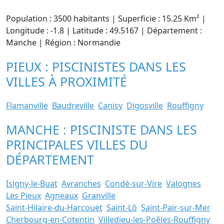
Population : 3500 habitants | Superficie : 15.25 Km² |
Longitude : -1.8 | Latitude : 49.5167 | Département :
Manche | Région : Normandie
PIEUX : PISCINISTES DANS LES
VILLES À PROXIMITÉ
Flamanville
Baudreville
Canisy
Digosville
Rouffigny
MANCHE : PISCINISTE DANS LES
PRINCIPALES VILLES DU
DÉPARTEMENT
Isigny-le-Buat
Avranches
Condé-sur-Vire
Valognes
Les Pieux
Agneaux
Granville
Saint-Hilaire-du-Harcouët
Saint-Lô
Saint-Pair-sur-Mer
Cherbourg-en-Cotentin
Villedieu-les-Poêles-Rouffigny