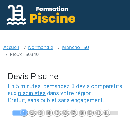
Accueil
Normandie
Manche - 50
Pieux - 50340
Devis Piscine
En 5 minutes, demandez
3 devis comparatifs
aux
piscinistes
dans votre région.
Gratuit, sans pub et sans engagement.
1
2
3
4
5
6
7
8
9
10
11