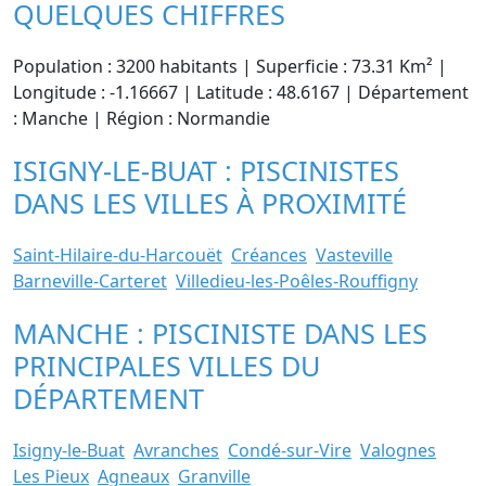
QUELQUES CHIFFRES
Population : 3200 habitants | Superficie : 73.31 Km² |
Longitude : -1.16667 | Latitude : 48.6167 | Département
: Manche | Région : Normandie
ISIGNY-LE-BUAT : PISCINISTES
DANS LES VILLES À PROXIMITÉ
Saint-Hilaire-du-Harcouët
Créances
Vasteville
Barneville-Carteret
Villedieu-les-Poêles-Rouffigny
MANCHE : PISCINISTE DANS LES
PRINCIPALES VILLES DU
DÉPARTEMENT
Isigny-le-Buat
Avranches
Condé-sur-Vire
Valognes
Les Pieux
Agneaux
Granville