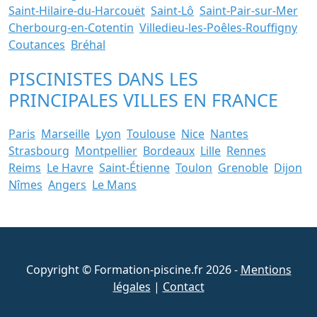
Saint-Hilaire-du-Harcouët
Saint-Lô
Saint-Pair-sur-Mer
Cherbourg-en-Cotentin
Villedieu-les-Poêles-Rouffigny
Coutances
Bréhal
PISCINISTES DANS LES
PRINCIPALES VILLES EN FRANCE
Paris
Marseille
Lyon
Toulouse
Nice
Nantes
Strasbourg
Montpellier
Bordeaux
Lille
Rennes
Reims
Le Havre
Saint-Étienne
Toulon
Grenoble
Dijon
Nîmes
Angers
Le Mans
Copyright © Formation-piscine.fr 2026 -
Mentions
légales
|
Contact