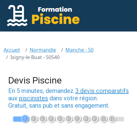
Accueil
Normandie
Manche - 50
Isigny-le-Buat - 50540
Devis Piscine
En 5 minutes, demandez
3 devis comparatifs
aux
piscinistes
dans votre région.
Gratuit, sans pub et sans engagement.
1
2
3
4
5
6
7
8
9
10
11