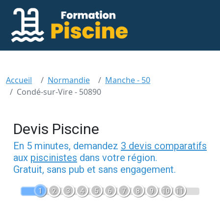
Accueil
Normandie
Manche - 50
Condé-sur-Vire - 50890
Devis Piscine
En 5 minutes, demandez
3 devis comparatifs
aux
piscinistes
dans votre région.
Gratuit, sans pub et sans engagement.
1
2
3
4
5
6
7
8
9
10
11