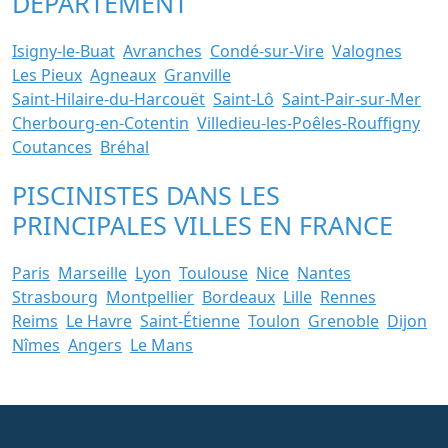
DÉPARTEMENT
Isigny-le-Buat
Avranches
Condé-sur-Vire
Valognes
Les Pieux
Agneaux
Granville
Saint-Hilaire-du-Harcouët
Saint-Lô
Saint-Pair-sur-Mer
Cherbourg-en-Cotentin
Villedieu-les-Poêles-Rouffigny
Coutances
Bréhal
PISCINISTES DANS LES
PRINCIPALES VILLES EN FRANCE
Paris
Marseille
Lyon
Toulouse
Nice
Nantes
Strasbourg
Montpellier
Bordeaux
Lille
Rennes
Reims
Le Havre
Saint-Étienne
Toulon
Grenoble
Dijon
Nîmes
Angers
Le Mans