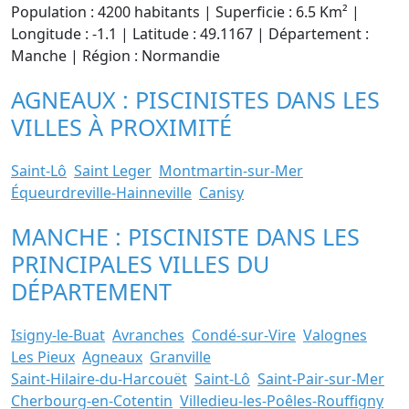
Population : 4200 habitants | Superficie : 6.5 Km² |
Longitude : -1.1 | Latitude : 49.1167 | Département :
Manche | Région : Normandie
AGNEAUX : PISCINISTES DANS LES
VILLES À PROXIMITÉ
Saint-Lô
Saint Leger
Montmartin-sur-Mer
Équeurdreville-Hainneville
Canisy
MANCHE : PISCINISTE DANS LES
PRINCIPALES VILLES DU
DÉPARTEMENT
Isigny-le-Buat
Avranches
Condé-sur-Vire
Valognes
Les Pieux
Agneaux
Granville
Saint-Hilaire-du-Harcouët
Saint-Lô
Saint-Pair-sur-Mer
Cherbourg-en-Cotentin
Villedieu-les-Poêles-Rouffigny