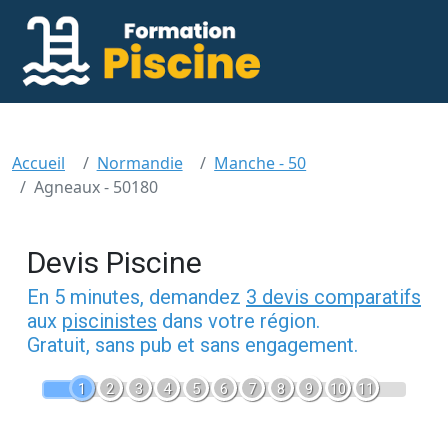
Accueil
Normandie
Manche - 50
Agneaux - 50180
Devis Piscine
En 5 minutes, demandez
3 devis comparatifs
aux
piscinistes
dans votre région.
Gratuit, sans pub et sans engagement.
1
2
3
4
5
6
7
8
9
10
11