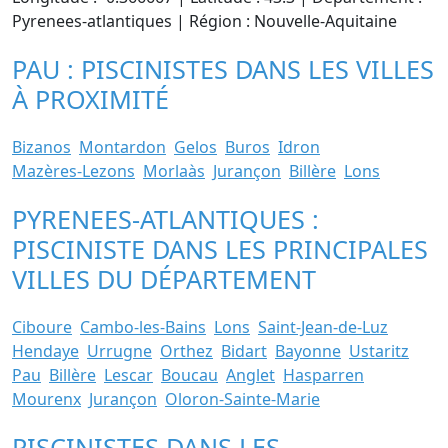
Pyrenees-atlantiques | Région : Nouvelle-Aquitaine
PAU : PISCINISTES DANS LES VILLES
À PROXIMITÉ
Bizanos
Montardon
Gelos
Buros
Idron
Mazères-Lezons
Morlaàs
Jurançon
Billère
Lons
PYRENEES-ATLANTIQUES :
PISCINISTE DANS LES PRINCIPALES
VILLES DU DÉPARTEMENT
Ciboure
Cambo-les-Bains
Lons
Saint-Jean-de-Luz
Hendaye
Urrugne
Orthez
Bidart
Bayonne
Ustaritz
Pau
Billère
Lescar
Boucau
Anglet
Hasparren
Mourenx
Jurançon
Oloron-Sainte-Marie
PISCINISTES DANS LES