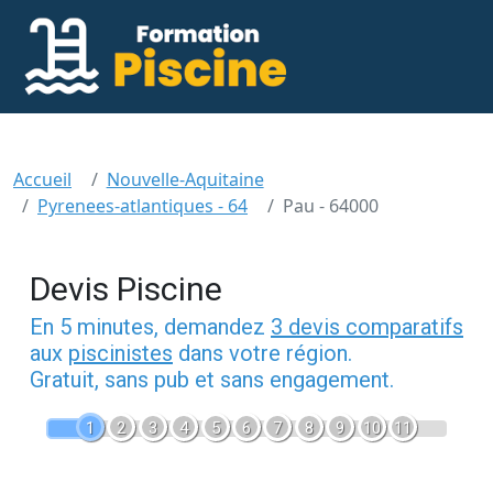
Accueil
Nouvelle-Aquitaine
Pyrenees-atlantiques - 64
Pau - 64000
Devis Piscine
En 5 minutes, demandez
3 devis comparatifs
aux
piscinistes
dans votre région.
Gratuit, sans pub et sans engagement.
1
2
3
4
5
6
7
8
9
10
11