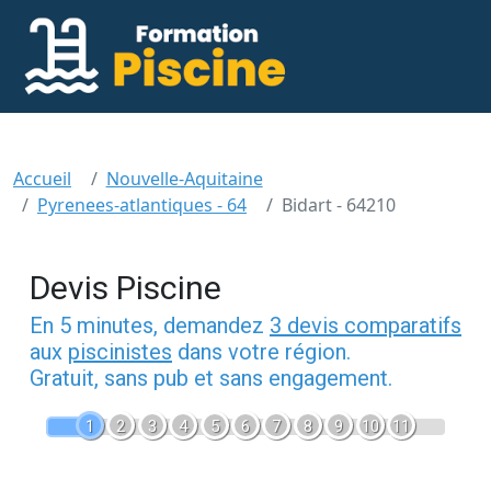
Accueil
Nouvelle-Aquitaine
Pyrenees-atlantiques - 64
Bidart - 64210
Devis Piscine
En 5 minutes, demandez
3 devis comparatifs
aux
piscinistes
dans votre région.
Gratuit, sans pub et sans engagement.
1
2
3
4
5
6
7
8
9
10
11