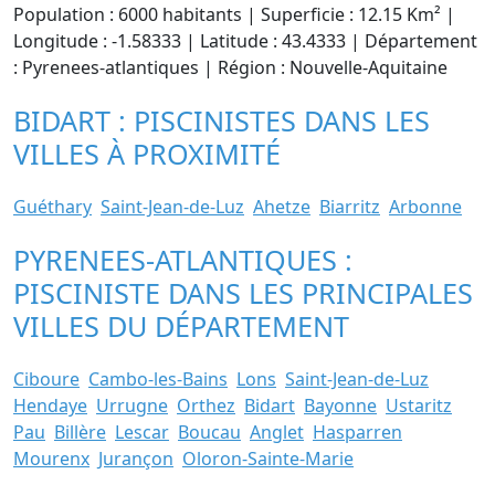
Population : 6000 habitants | Superficie : 12.15 Km² |
Longitude : -1.58333 | Latitude : 43.4333 | Département
: Pyrenees-atlantiques | Région : Nouvelle-Aquitaine
BIDART : PISCINISTES DANS LES
VILLES À PROXIMITÉ
Guéthary
Saint-Jean-de-Luz
Ahetze
Biarritz
Arbonne
PYRENEES-ATLANTIQUES :
PISCINISTE DANS LES PRINCIPALES
VILLES DU DÉPARTEMENT
Ciboure
Cambo-les-Bains
Lons
Saint-Jean-de-Luz
Hendaye
Urrugne
Orthez
Bidart
Bayonne
Ustaritz
Pau
Billère
Lescar
Boucau
Anglet
Hasparren
Mourenx
Jurançon
Oloron-Sainte-Marie