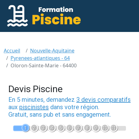
Accueil
Nouvelle-Aquitaine
Pyrenees-atlantiques - 64
Oloron-Sainte-Marie - 64400
Devis Piscine
En 5 minutes, demandez
3 devis comparatifs
aux
piscinistes
dans votre région.
Gratuit, sans pub et sans engagement.
1
2
3
4
5
6
7
8
9
10
11