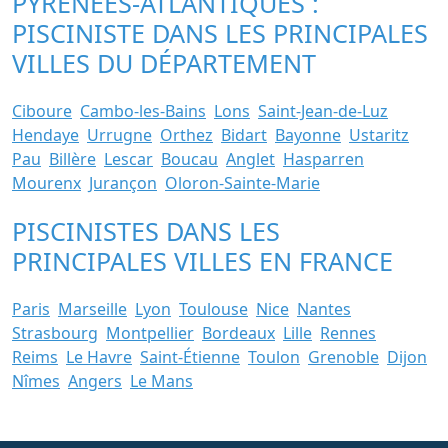
PYRENEES-ATLANTIQUES :
PISCINISTE DANS LES PRINCIPALES
VILLES DU DÉPARTEMENT
Ciboure
Cambo-les-Bains
Lons
Saint-Jean-de-Luz
Hendaye
Urrugne
Orthez
Bidart
Bayonne
Ustaritz
Pau
Billère
Lescar
Boucau
Anglet
Hasparren
Mourenx
Jurançon
Oloron-Sainte-Marie
PISCINISTES DANS LES
PRINCIPALES VILLES EN FRANCE
Paris
Marseille
Lyon
Toulouse
Nice
Nantes
Strasbourg
Montpellier
Bordeaux
Lille
Rennes
Reims
Le Havre
Saint-Étienne
Toulon
Grenoble
Dijon
Nîmes
Angers
Le Mans