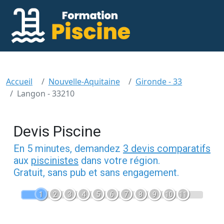
Accueil
Nouvelle-Aquitaine
Gironde - 33
Langon - 33210
Devis Piscine
En 5 minutes, demandez
3 devis comparatifs
aux
piscinistes
dans votre région.
Gratuit, sans pub et sans engagement.
1
2
3
4
5
6
7
8
9
10
11