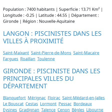
Population : 7400 habitants | Superficie : 13.71 Km² |
Longitude : -0.25 | Latitude : 44.55 | Département :
Gironde | Région : Nouvelle-Aquitaine
LANGON : PISCINISTES DANS LES
VILLES À PROXIMITÉ
Saint-Maixant
Saint-Pierre-de-Mons
Saint-Macaire
Fargues
Roaillan
Toulenne
GIRONDE : PISCINISTE DANS LES
PRINCIPALES VILLES DU
DÉPARTEMENT
Blanquefort
Mérignac
Floirac
Saint-Médard-en-Jalles
Le Bouscat
Cestas
Lormont
Pessac
Bordeaux
Eysines
Gradignan
Talence
Cenon
Bègles
Libourne