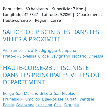
Population : 69 habitants | Superficie : 7 Km² |
Longitude : 42.5347 | Latitude : 9.2050 | Département :
Haute-corse-2b | Région : Corse
SALICETO : PISCINISTES DANS LES
VILLES À PROXIMITÉ
Aiti
San-Lorenzo
Piedigriggio
Campana
Prato-di-Giovellina
Croce
Gavignano
Nocario
Omessa
HAUTE-CORSE-2B : PISCINISTE
DANS LES PRINCIPALES VILLES DU
DÉPARTEMENT
Borgo
San-Martino-di-Lota
San-Nicolao
Prunelli-di-Fiumorbo
L'Île-Rousse
Furiani
Ventiseri
Bastia
Calenzana
Lucciana
Calvi
Biguglia