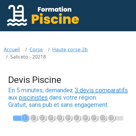
Accueil
Corse
Haute-corse-2b
Saliceto - 20218
Devis Piscine
En 5 minutes, demandez
3 devis comparatifs
aux
piscinistes
dans votre région.
Gratuit, sans pub et sans engagement.
1
2
3
4
5
6
7
8
9
10
11