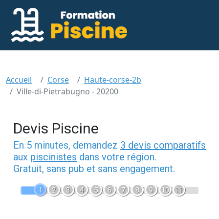
Accueil
Corse
Haute-corse-2b
Ville-di-Pietrabugno - 20200
Devis Piscine
En 5 minutes, demandez
3 devis comparatifs
aux
piscinistes
dans votre région.
Gratuit, sans pub et sans engagement.
1
2
3
4
5
6
7
8
9
10
11