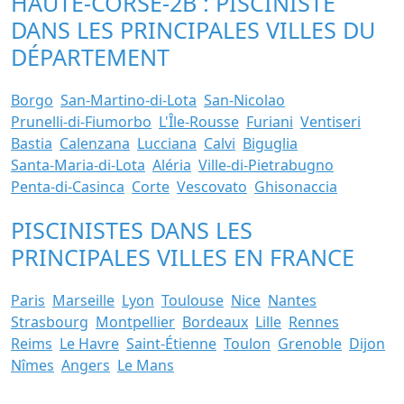
HAUTE-CORSE-2B : PISCINISTE
DANS LES PRINCIPALES VILLES DU
DÉPARTEMENT
Borgo
San-Martino-di-Lota
San-Nicolao
Prunelli-di-Fiumorbo
L'Île-Rousse
Furiani
Ventiseri
Bastia
Calenzana
Lucciana
Calvi
Biguglia
Santa-Maria-di-Lota
Aléria
Ville-di-Pietrabugno
Penta-di-Casinca
Corte
Vescovato
Ghisonaccia
PISCINISTES DANS LES
PRINCIPALES VILLES EN FRANCE
Paris
Marseille
Lyon
Toulouse
Nice
Nantes
Strasbourg
Montpellier
Bordeaux
Lille
Rennes
Reims
Le Havre
Saint-Étienne
Toulon
Grenoble
Dijon
Nîmes
Angers
Le Mans