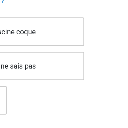
 ?
scine coque
 ne sais pas