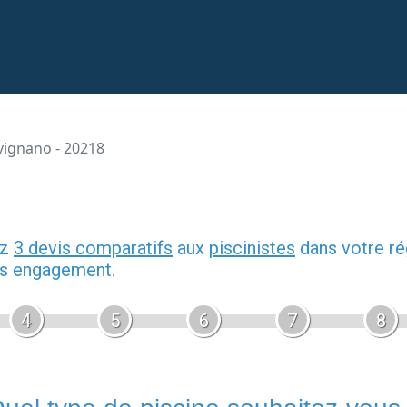
ignano - 20218
ez
3 devis comparatifs
aux
piscinistes
dans votre ré
ans engagement.
4
5
6
7
8