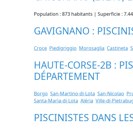
Population : 873 habitants | Superficie : 7.
GAVIGNANO : PISCINI
Croce
Piedigriggio
Morosaglia
Castineta
S
HAUTE-CORSE-2B : PI
DÉPARTEMENT
Borgo
San-Martino-di-Lota
San-Nicolao
Pr
Santa-Maria-di-Lota
Aléria
Ville-di-Pietrab
PISCINISTES DANS LE