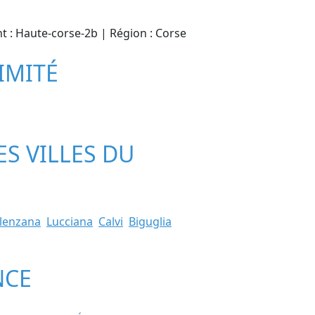
nt : Haute-corse-2b | Région : Corse
IMITÉ
ES VILLES DU
lenzana
Lucciana
Calvi
Biguglia
NCE