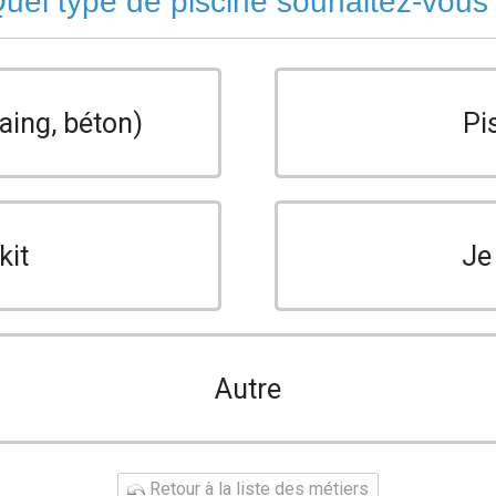
uel type de piscine souhaitez-vous
aing, béton)
Pi
kit
Je
Autre
Retour à la liste des métiers