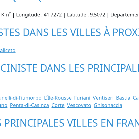
44 Km² | Longitude : 41.7272 | Latitude : 9.5072 | Départeme
STES DANS LES VILLES À PROX
aliceto
SCINISTE DANS LES PRINCIPAL
unelli-di-Fiumorbo
L'Île-Rousse
Furiani
Ventiseri
Bastia
Ca
ugno
Penta-di-Casinca
Corte
Vescovato
Ghisonaccia
S PRINCIPALES VILLES EN FRA