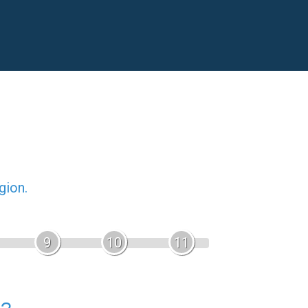
gion.
9
10
11