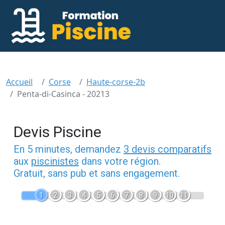
Accueil
Corse
Haute-corse-2b
Penta-di-Casinca - 20213
Devis Piscine
En 5 minutes, demandez
3 devis comparatifs
aux
piscinistes
dans votre région.
Gratuit, sans pub et sans engagement.
1
2
3
4
5
6
7
8
9
10
11