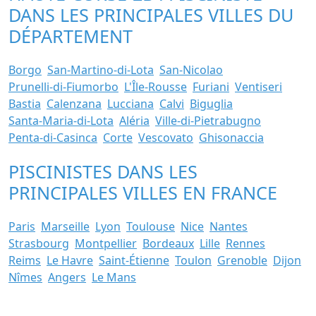
DANS LES PRINCIPALES VILLES DU
DÉPARTEMENT
Borgo
San-Martino-di-Lota
San-Nicolao
Prunelli-di-Fiumorbo
L'Île-Rousse
Furiani
Ventiseri
Bastia
Calenzana
Lucciana
Calvi
Biguglia
Santa-Maria-di-Lota
Aléria
Ville-di-Pietrabugno
Penta-di-Casinca
Corte
Vescovato
Ghisonaccia
PISCINISTES DANS LES
PRINCIPALES VILLES EN FRANCE
Paris
Marseille
Lyon
Toulouse
Nice
Nantes
Strasbourg
Montpellier
Bordeaux
Lille
Rennes
Reims
Le Havre
Saint-Étienne
Toulon
Grenoble
Dijon
Nîmes
Angers
Le Mans