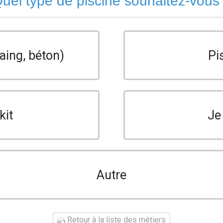
uel type de piscine souhaitez-vous
aing, béton)
Pi
kit
Je
Autre
Retour à la liste des métiers