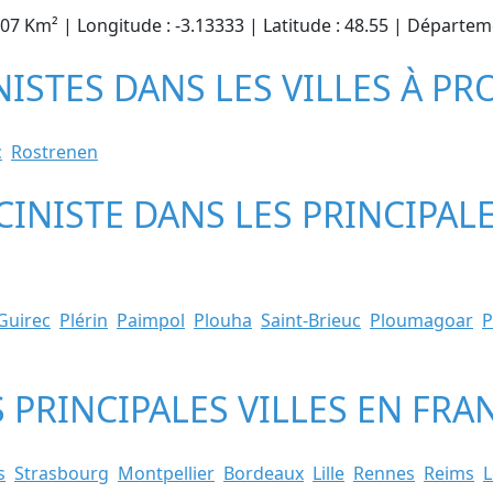
2.07 Km² | Longitude : -3.13333 | Latitude : 48.55 | Départe
ISTES DANS LES VILLES À PR
c
Rostrenen
CINISTE DANS LES PRINCIPALE
Guirec
Plérin
Paimpol
Plouha
Saint-Brieuc
Ploumagoar
P
S PRINCIPALES VILLES EN FRA
s
Strasbourg
Montpellier
Bordeaux
Lille
Rennes
Reims
L