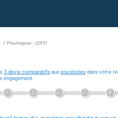
Ploumagoar - 22970
ez
3 devis comparatifs
aux
piscinistes
dans votre ré
ans engagement.
4
5
6
7
8