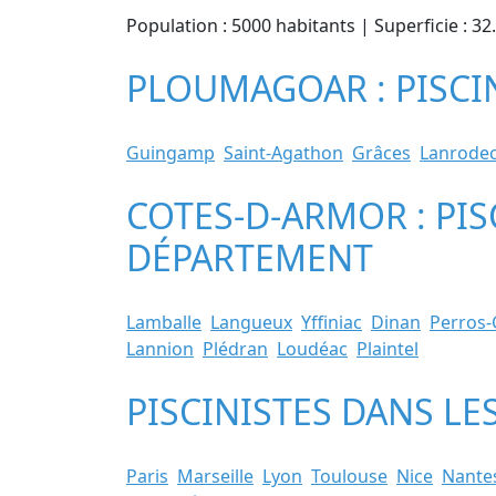
Population : 5000 habitants | Superficie : 3
PLOUMAGOAR : PISCIN
Guingamp
Saint-Agathon
Grâces
Lanrode
COTES-D-ARMOR : PIS
DÉPARTEMENT
Lamballe
Langueux
Yffiniac
Dinan
Perros-
Lannion
Plédran
Loudéac
Plaintel
PISCINISTES DANS LE
Paris
Marseille
Lyon
Toulouse
Nice
Nante