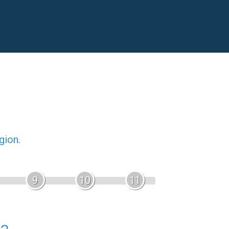
gion.
9
10
11