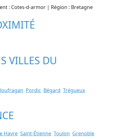
ment : Cotes-d-armor | Région : Bretagne
OXIMITÉ
S VILLES DU
loufragan
Pordic
Bégard
Trégueux
NCE
e Havre
Saint-Étienne
Toulon
Grenoble