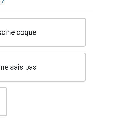
 ?
scine coque
 ne sais pas