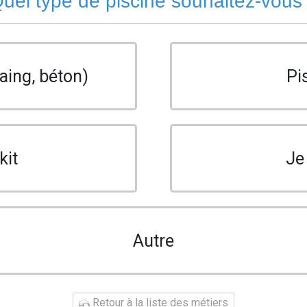
uel type de piscine souhaitez-vous
aing, béton)
Pi
kit
Je
Autre
Retour à la liste des métiers