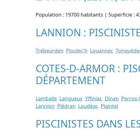
Population : 19700 habitants | Superficie : 
LANNION : PISCINIST
Trébeurden
Ploulec'h
Louannec
Tonquéde
COTES-D-ARMOR : PIS
DÉPARTEMENT
Lamballe
Langueux
Yffiniac
Dinan
Perros-
Lannion
Plédran
Loudéac
Plaintel
PISCINISTES DANS LE