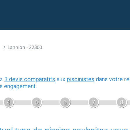
Lannion - 22300
ez
3 devis comparatifs
aux
piscinistes
dans votre ré
ans engagement.
4
5
6
7
8