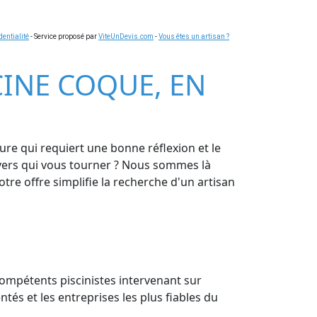
dentialité
- Service proposé par
ViteUnDevis.com
-
Vous êtes un artisan ?
SCINE COQUE, EN
ure qui requiert une bonne réflexion et le
ez vers qui vous tourner ? Nous sommes là
re offre simplifie la recherche d'un artisan
 compétents piscinistes intervenant sur
és et les entreprises les plus fiables du