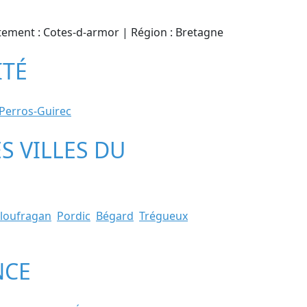
artement : Cotes-d-armor | Région : Bretagne
ITÉ
Perros-Guirec
S VILLES DU
loufragan
Pordic
Bégard
Trégueux
NCE