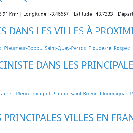
43.91 Km² | Longitude : -3.46667 | Latitude : 48.7333 | Dép
ES DANS LES VILLES À PROXIM
c
Pleumeur-Bodou
Saint-Quay-Perros
Ploubezre
Rospez
CINISTE DANS LES PRINCIPALE
Guirec
Plérin
Paimpol
Plouha
Saint-Brieuc
Ploumagoar
P
S PRINCIPALES VILLES EN FRA