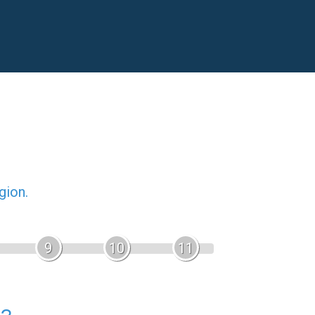
gion.
9
10
11