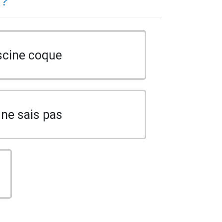
 ?
scine coque
 ne sais pas