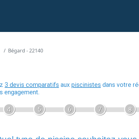
Bégard - 22140
ez
3 devis comparatifs
aux
piscinistes
dans votre ré
ans engagement.
4
5
6
7
8