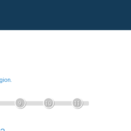
gion.
9
10
11