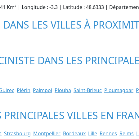
6.41 Km² | Longitude : -3.3 | Latitude : 48.6333 | Départeme
S DANS LES VILLES À PROXIMI
CINISTE DANS LES PRINCIPALE
Guirec
Plérin
Paimpol
Plouha
Saint-Brieuc
Ploumagoar
P
S PRINCIPALES VILLES EN FRA
s
Strasbourg
Montpellier
Bordeaux
Lille
Rennes
Reims
L