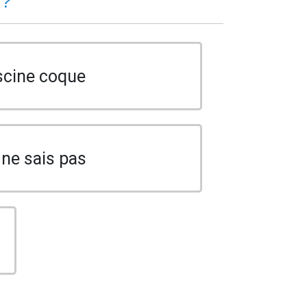
 ?
scine coque
 ne sais pas