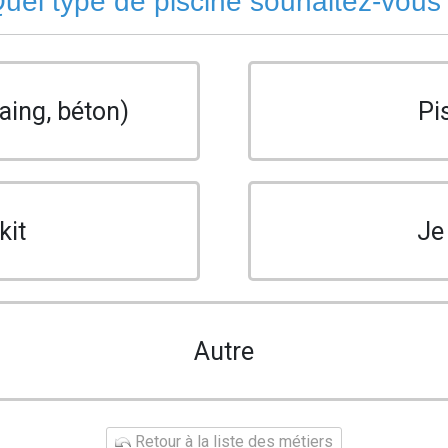
uel type de piscine souhaitez-vous
aing, béton)
Pi
kit
Je
Autre
Retour à la liste des métiers