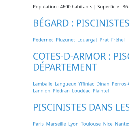
Population : 4600 habitants | Superficie : 3
BÉGARD : PISCINISTE
Pédernec
Pluzunet
Louargat
Prat
Fréhel
COTES-D-ARMOR : PIS
DÉPARTEMENT
Lamballe
Langueux
Yffiniac
Dinan
Perros-
Lannion
Plédran
Loudéac
Plaintel
PISCINISTES DANS LE
Paris
Marseille
Lyon
Toulouse
Nice
Nante