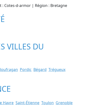
nt : Cotes-d-armor | Région : Bretagne
TÉ
S VILLES DU
loufragan
Pordic
Bégard
Trégueux
NCE
e Havre
Saint-Étienne
Toulon
Grenoble