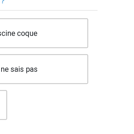
 ?
scine coque
 ne sais pas