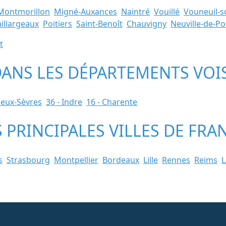
Montmorillon
Migné-Auxances
Naintré
Vouillé
Vouneuil-s
illargeaux
Poitiers
Saint-Benoît
Chauvigny
Neuville-de-Po
t
 DANS LES DÉPARTEMENTS VOI
Deux-Sèvres
36 - Indre
16 - Charente
S PRINCIPALES VILLES DE FRA
s
Strasbourg
Montpellier
Bordeaux
Lille
Rennes
Reims
L