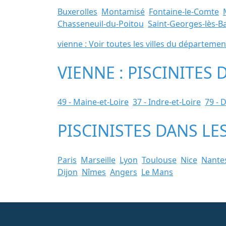
Buxerolles
Montamisé
Fontaine-le-Comte
Chasseneuil-du-Poitou
Saint-Georges-lès-Ba
vienne : Voir toutes les villes du départemen
VIENNE : PISCINITES
49 - Maine-et-Loire
37 - Indre-et-Loire
79 - 
PISCINISTES DANS LE
Paris
Marseille
Lyon
Toulouse
Nice
Nante
Dijon
Nîmes
Angers
Le Mans