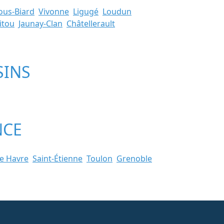
ous-Biard
Vivonne
Ligugé
Loudun
itou
Jaunay-Clan
Châtellerault
SINS
NCE
e Havre
Saint-Étienne
Toulon
Grenoble