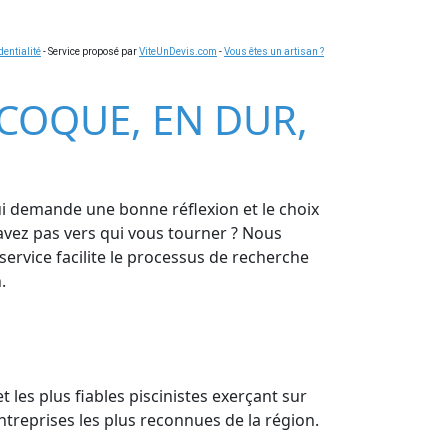
dentialité
- Service proposé par
ViteUnDevis.com
-
Vous êtes un artisan ?
E COQUE, EN DUR,
qui demande une bonne réflexion et le choix
avez pas vers qui vous tourner ? Nous
service facilite le processus de recherche
.
t les plus fiables piscinistes exerçant sur
entreprises les plus reconnues de la région.