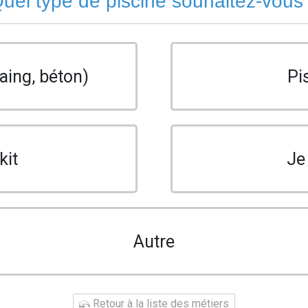
uel type de piscine souhaitez-vous
aing, béton)
Pi
kit
Je
Autre
Retour à la liste des métiers