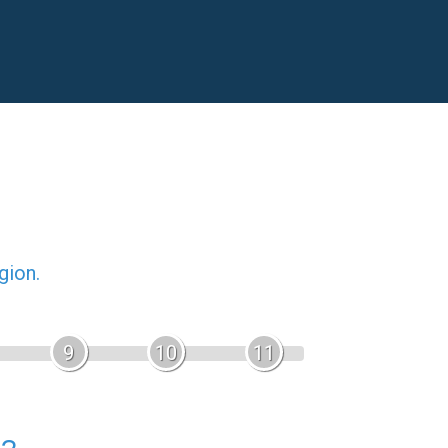
gion.
9
10
11