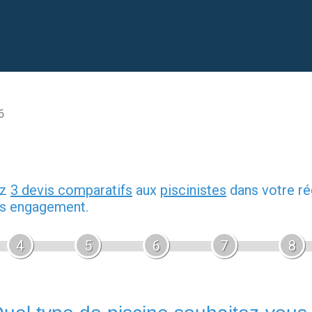
6
ez
3 devis comparatifs
aux
piscinistes
dans votre ré
ans engagement.
4
5
6
7
8