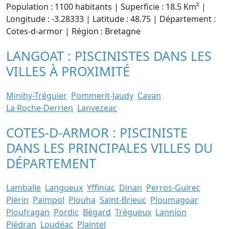
Population : 1100 habitants | Superficie : 18.5 Km² |
Longitude : -3.28333 | Latitude : 48.75 | Département :
Cotes-d-armor | Région : Bretagne
LANGOAT : PISCINISTES DANS LES
VILLES À PROXIMITÉ
Minihy-Tréguier
Pommerit-Jaudy
Cavan
La Roche-Derrien
Lanvezeac
COTES-D-ARMOR : PISCINISTE
DANS LES PRINCIPALES VILLES DU
DÉPARTEMENT
Lamballe
Langueux
Yffiniac
Dinan
Perros-Guirec
Plérin
Paimpol
Plouha
Saint-Brieuc
Ploumagoar
Ploufragan
Pordic
Bégard
Trégueux
Lannion
Plédran
Loudéac
Plaintel