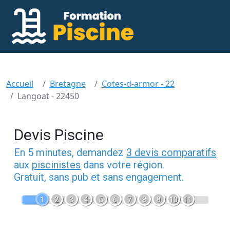
Accueil
Bretagne
Cotes-d-armor - 22
Langoat - 22450
Devis Piscine
En 5 minutes, demandez
3 devis comparatifs
aux
piscinistes
dans votre région.
Gratuit, sans pub et sans engagement.
1
2
3
4
5
6
7
8
9
10
11