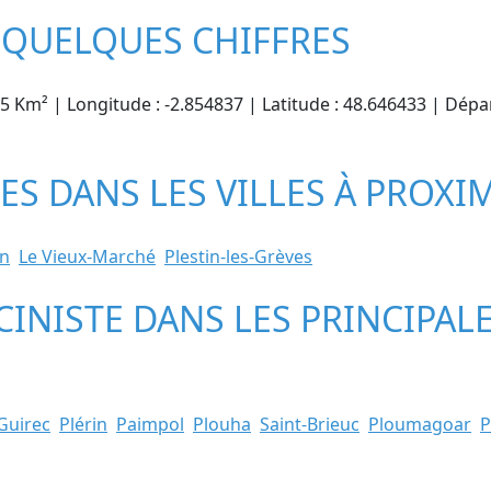
N QUELQUES CHIFFRES
.85 Km² | Longitude : -2.854837 | Latitude : 48.646433 | Dép
TES DANS LES VILLES À PROXI
n
Le Vieux-Marché
Plestin-les-Grèves
CINISTE DANS LES PRINCIPALE
Guirec
Plérin
Paimpol
Plouha
Saint-Brieuc
Ploumagoar
P