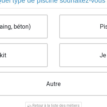
uel type de piscine souhaitez-vous
aing, béton)
Pi
kit
Je
Autre
Retour à la liste des métiers