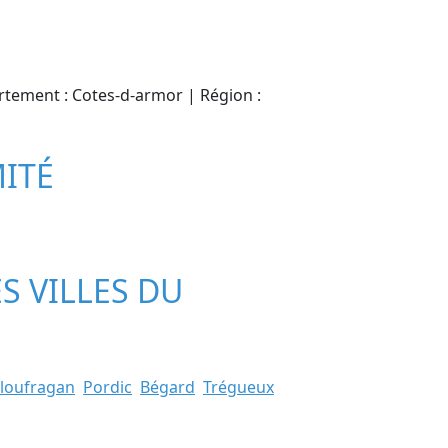
artement : Cotes-d-armor | Région :
MITÉ
S VILLES DU
loufragan
Pordic
Bégard
Trégueux