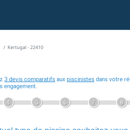
Kertugal - 22410
ez
3 devis comparatifs
aux
piscinistes
dans votre ré
ans engagement.
4
5
6
7
8