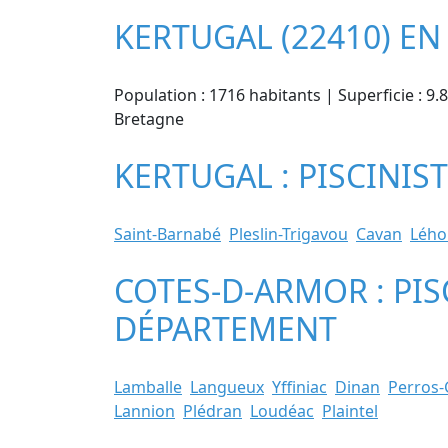
KERTUGAL (22410) E
Population : 1716 habitants | Superficie : 9
Bretagne
KERTUGAL : PISCINIS
Saint-Barnabé
Pleslin-Trigavou
Cavan
Lého
COTES-D-ARMOR : PIS
DÉPARTEMENT
Lamballe
Langueux
Yffiniac
Dinan
Perros-
Lannion
Plédran
Loudéac
Plaintel