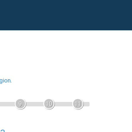
gion.
9
10
11