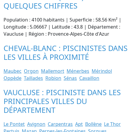
QUELQUES CHIFFRES
Population : 4100 habitants | Superficie : 58.56 Km² |
Longitude : 5.06667 | Latitude : 43.8 | Département :
Vaucluse | Région : Provence-Alpes-Côte d'Azur
CHEVAL-BLANC : PISCINISTES DANS
LES VILLES À PROXIMITÉ
Maubec
Orgon
Mallemort
Ménerbes
Mérindol
Oppède
Taillades
Robion
Sénas
Cavaillon
VAUCLUSE : PISCINISTE DANS LES
PRINCIPALES VILLES DU
DÉPARTEMENT
Le Pontet
Avignon
Carpentras
Apt
Bollène
Le Thor
Pertuis
Mazan
Pernes-les-Fontaines
Sorgues