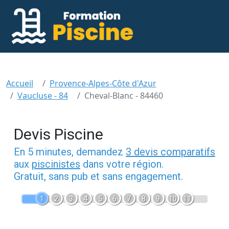
Accueil
Provence-Alpes-Côte d'Azur
Vaucluse - 84
Cheval-Blanc - 84460
Devis Piscine
En 5 minutes, demandez
3 devis comparatifs
aux
piscinistes
dans votre région.
Gratuit, sans pub et sans engagement.
1
2
3
4
5
6
7
8
9
10
11