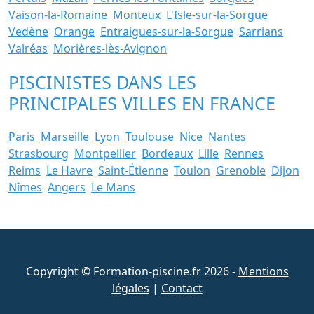
Vaison-la-Romaine
Monteux
L'Isle-sur-la-Sorgue
Vedène
Orange
Entraigues-sur-la-Sorgue
Sarrians
Valréas
Morières-lès-Avignon
PISCINISTES DANS LES
PRINCIPALES VILLES EN FRANCE
Paris
Marseille
Lyon
Toulouse
Nice
Nantes
Strasbourg
Montpellier
Bordeaux
Lille
Rennes
Reims
Le Havre
Saint-Étienne
Toulon
Grenoble
Dijon
Nîmes
Angers
Le Mans
Copyright © Formation-piscine.fr 2026 -
Mentions
légales
|
Contact