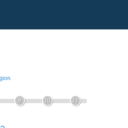
gion.
9
10
11