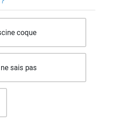
 ?
scine coque
 ne sais pas