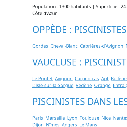
Population : 1300 habitants | Superficie : 2
Côte d'Azur
OPPÈDE : PISCINISTES
Gordes
Cheval-Blanc
Cabrières-d'Avignon
VAUCLUSE : PISCINIS
Le Pontet
Avignon
Carpentras
Apt
Bollène
L'Isle-sur-la-Sorgue
Vedène
Orange
Entrai
PISCINISTES DANS LE
Paris
Marseille
Lyon
Toulouse
Nice
Nante
Dijon
Nîmes
Angers
Le Mans