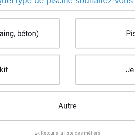
uel type de piscine souhaitez-vous
aing, béton)
Pi
kit
Je
Autre
Retour à la liste des métiers