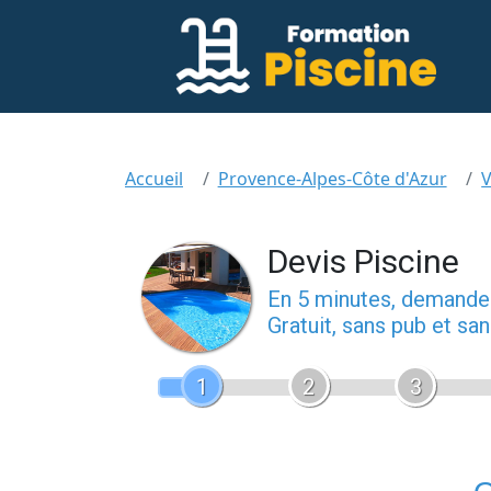
Accueil
Provence-Alpes-Côte d'Azur
V
Devis Piscine
En 5 minutes, demand
Gratuit, sans pub et s
1
2
3