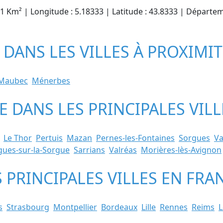
4.1 Km² | Longitude : 5.18333 | Latitude : 43.8333 | Départe
 DANS LES VILLES À PROXIMI
Maubec
Ménerbes
TE DANS LES PRINCIPALES VI
Le Thor
Pertuis
Mazan
Pernes-les-Fontaines
Sorgues
Va
gues-sur-la-Sorgue
Sarrians
Valréas
Morières-lès-Avignon
S PRINCIPALES VILLES EN FRA
s
Strasbourg
Montpellier
Bordeaux
Lille
Rennes
Reims
L