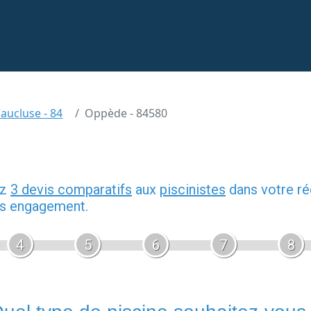
aucluse - 84
Oppède - 84580
ez
3 devis comparatifs
aux
piscinistes
dans votre ré
ans engagement.
4
5
6
7
8