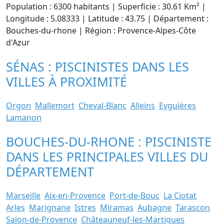
Population : 6300 habitants | Superficie : 30.61 Km² |
Longitude : 5.08333 | Latitude : 43.75 | Département :
Bouches-du-rhone | Région : Provence-Alpes-Côte
d'Azur
SÉNAS : PISCINISTES DANS LES
VILLES À PROXIMITÉ
Orgon
Mallemort
Cheval-Blanc
Alleins
Eyguières
Lamanon
BOUCHES-DU-RHONE : PISCINISTE
DANS LES PRINCIPALES VILLES DU
DÉPARTEMENT
Marseille
Aix-en-Provence
Port-de-Bouc
La Ciotat
Arles
Marignane
Istres
Miramas
Aubagne
Tarascon
Salon-de-Provence
Châteauneuf-les-Martigues