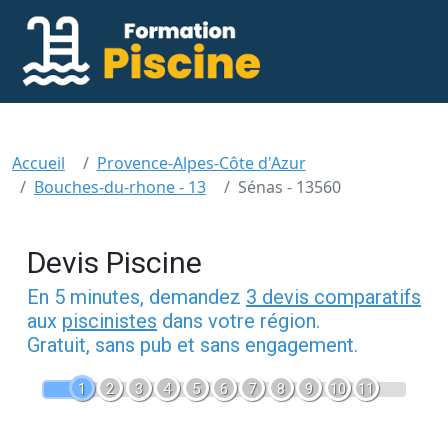
Accueil
Provence-Alpes-Côte d'Azur
Bouches-du-rhone - 13
Sénas - 13560
Devis Piscine
En 5 minutes, demandez
3 devis comparatifs
aux
piscinistes
dans votre région.
Gratuit, sans pub et sans engagement.
1
2
3
4
5
6
7
8
9
10
11