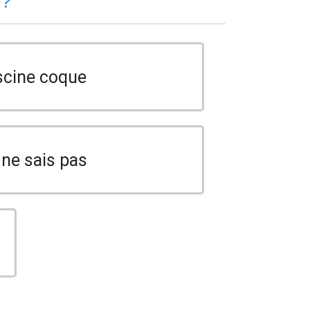
 ?
scine coque
 ne sais pas