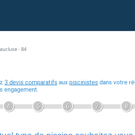
aucluse - 84
ez
3 devis comparatifs
aux
piscinistes
dans votre ré
ans engagement.
4
5
6
7
8