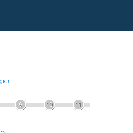
gion.
9
10
11