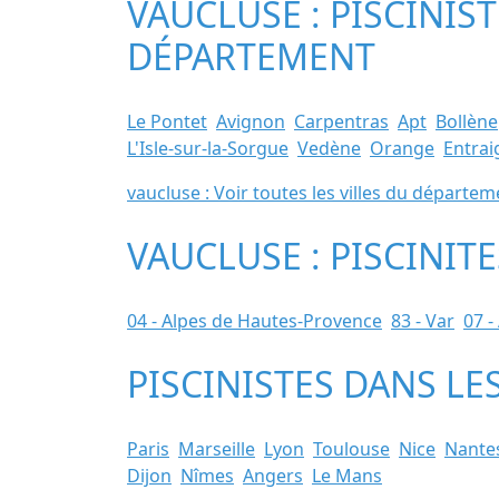
VAUCLUSE : PISCINIS
DÉPARTEMENT
Le Pontet
Avignon
Carpentras
Apt
Bollène
L'Isle-sur-la-Sorgue
Vedène
Orange
Entrai
vaucluse : Voir toutes les villes du départem
VAUCLUSE : PISCINIT
04 - Alpes de Hautes-Provence
83 - Var
07 -
PISCINISTES DANS LE
Paris
Marseille
Lyon
Toulouse
Nice
Nante
Dijon
Nîmes
Angers
Le Mans