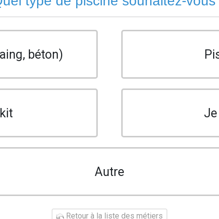
uel type de piscine souhaitez-vous
aing, béton)
Pi
kit
Je
Autre
Retour à la liste des métiers