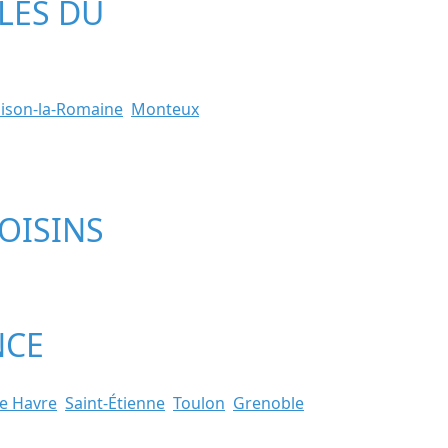
LLES DU
ison-la-Romaine
Monteux
OISINS
NCE
e Havre
Saint-Étienne
Toulon
Grenoble