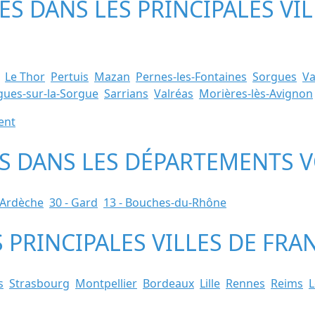
TES DANS LES PRINCIPALES VI
Le Thor
Pertuis
Mazan
Pernes-les-Fontaines
Sorgues
Va
gues-sur-la-Sorgue
Sarrians
Valréas
Morières-lès-Avignon
ent
ES DANS LES DÉPARTEMENTS V
 Ardèche
30 - Gard
13 - Bouches-du-Rhône
S PRINCIPALES VILLES DE FRA
s
Strasbourg
Montpellier
Bordeaux
Lille
Rennes
Reims
L