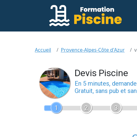
Accueil
Provence-Alpes-Côte d'Azur
v
Devis Piscine
En 5 minutes, demand
Gratuit, sans pub et s
1
2
3