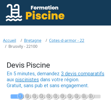
Accueil
Bretagne
Cotes-d-armor - 22
Brusvily - 22100
Devis Piscine
En 5 minutes, demandez
3 devis comparatifs
aux
piscinistes
dans votre région.
Gratuit, sans pub et sans engagement.
1
2
3
4
5
6
7
8
9
10
11