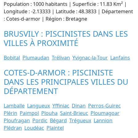
Population : 1000 habitants | Superficie : 11.83 Km² |
Longitude : -2.13333 | Latitude : 48.3833 | Département
: Cotes-d-armor | Région : Bretagne
BRUSVILY : PISCINISTES DANS LES
VILLES À PROXIMITÉ
Bobital
Plumaudan
Trélivan
Yvignac-la-Tour
Lanfains
COTES-D-ARMOR : PISCINISTE
DANS LES PRINCIPALES VILLES DU
DÉPARTEMENT
Lamballe
Langueux
Yffiniac
Dinan
Perros-Guirec
Plérin
Paimpol
Plouha
Saint-Brieuc
Ploumagoar
Ploufragan
Pordic
Bégard
Trégueux
Lannion
Plédran
Loudéac
Plaintel