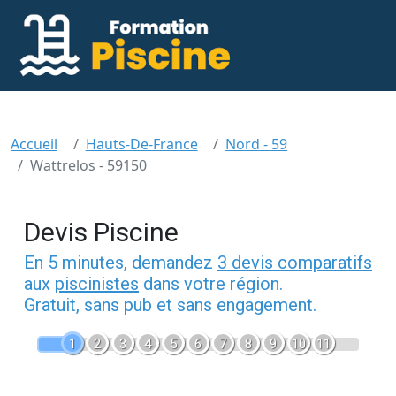
Accueil
Hauts-De-France
Nord - 59
Wattrelos - 59150
Devis Piscine
En 5 minutes, demandez
3 devis comparatifs
aux
piscinistes
dans votre région.
Gratuit, sans pub et sans engagement.
1
2
3
4
5
6
7
8
9
10
11