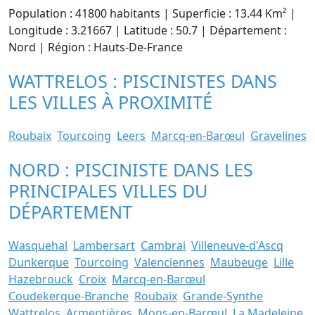
Population : 41800 habitants | Superficie : 13.44 Km² |
Longitude : 3.21667 | Latitude : 50.7 | Département :
Nord | Région : Hauts-De-France
WATTRELOS : PISCINISTES DANS
LES VILLES À PROXIMITÉ
Roubaix
Tourcoing
Leers
Marcq-en-Barœul
Gravelines
NORD : PISCINISTE DANS LES
PRINCIPALES VILLES DU
DÉPARTEMENT
Wasquehal
Lambersart
Cambrai
Villeneuve-d'Ascq
Dunkerque
Tourcoing
Valenciennes
Maubeuge
Lille
Hazebrouck
Croix
Marcq-en-Barœul
Coudekerque-Branche
Roubaix
Grande-Synthe
Wattrelos
Armentières
Mons-en-Barœul
La Madeleine