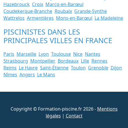
Hazebrouck
Croix
Marcq-en-Barœul
Coudekerque-Branche
Roubaix
Grande-Synthe
Wattrelos
Armentières
Mons-en-Barœul
La Madeleine
PISCINISTES DANS LES
PRINCIPALES VILLES EN FRANCE
Paris
Marseille
Lyon
Toulouse
Nice
Nantes
Strasbourg
Montpellier
Bordeaux
Lille
Rennes
Reims
Le Havre
Saint-Étienne
Toulon
Grenoble
Dijon
Nîmes
Angers
Le Mans
Copyright © Formation-piscine.fr 2026 -
Mentions
légales
|
Contact