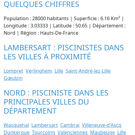
QUELQUES CHIFFRES
Population : 28000 habitants | Superficie : 6.16 Km² |
Longitude : 3.03333 | Latitude : 50.65 | Département :
Nord | Région : Hauts-De-France
LAMBERSART : PISCINISTES DANS
LES VILLES À PROXIMITÉ
Lompret
Verlinghem
Lille
Saint-André-lez-Lille
Gœulzin
NORD : PISCINISTE DANS LES
PRINCIPALES VILLES DU
DÉPARTEMENT
Wasquehal
Lambersart
Cambrai
Villeneuve-d'Ascq
Dunkerque
Tourcoing
Valenciennes
Maubeuge
Lille