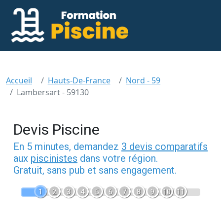
Accueil
Hauts-De-France
Nord - 59
Lambersart - 59130
Devis Piscine
En 5 minutes, demandez
3 devis comparatifs
aux
piscinistes
dans votre région.
Gratuit, sans pub et sans engagement.
1
2
3
4
5
6
7
8
9
10
11