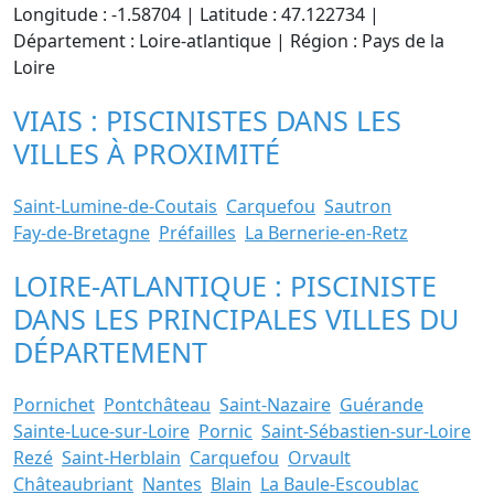
Longitude : -1.58704 | Latitude : 47.122734 |
Département : Loire-atlantique | Région : Pays de la
Loire
VIAIS : PISCINISTES DANS LES
VILLES À PROXIMITÉ
Saint-Lumine-de-Coutais
Carquefou
Sautron
Fay-de-Bretagne
Préfailles
La Bernerie-en-Retz
LOIRE-ATLANTIQUE : PISCINISTE
DANS LES PRINCIPALES VILLES DU
DÉPARTEMENT
Pornichet
Pontchâteau
Saint-Nazaire
Guérande
Sainte-Luce-sur-Loire
Pornic
Saint-Sébastien-sur-Loire
Rezé
Saint-Herblain
Carquefou
Orvault
Châteaubriant
Nantes
Blain
La Baule-Escoublac