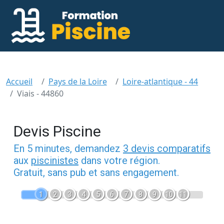
Accueil
Pays de la Loire
Loire-atlantique - 44
Viais - 44860
Devis Piscine
En 5 minutes, demandez
3 devis comparatifs
aux
piscinistes
dans votre région.
Gratuit, sans pub et sans engagement.
1
2
3
4
5
6
7
8
9
10
11