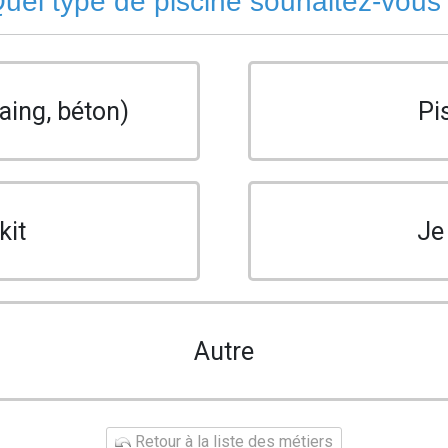
uel type de piscine souhaitez-vous
aing, béton)
Pi
kit
Je
Autre
Retour à la liste des métiers