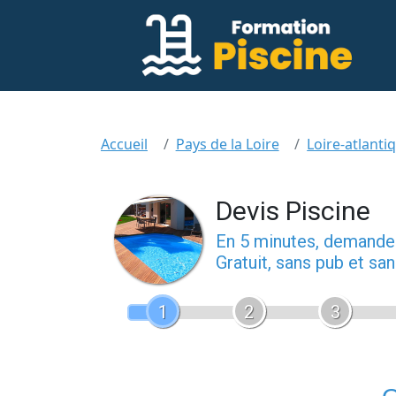
Accueil
Pays de la Loire
Loire-atlantiq
Devis Piscine
En 5 minutes, demand
Gratuit, sans pub et s
1
2
3