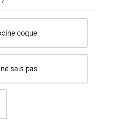
 ?
scine coque
 ne sais pas