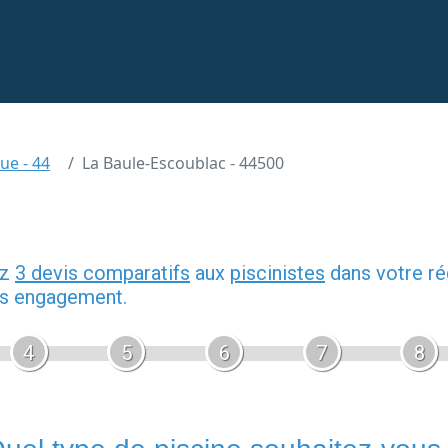
ue - 44
La Baule-Escoublac - 44500
ez
3 devis comparatifs
aux
piscinistes
dans votre ré
ans engagement.
4
5
6
7
8