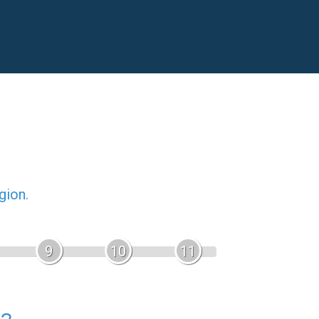
gion.
9
10
11