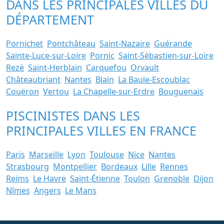
DANS LES PRINCIPALES VILLES DU
DÉPARTEMENT
Pornichet
Pontchâteau
Saint-Nazaire
Guérande
Sainte-Luce-sur-Loire
Pornic
Saint-Sébastien-sur-Loire
Rezé
Saint-Herblain
Carquefou
Orvault
Châteaubriant
Nantes
Blain
La Baule-Escoublac
Couëron
Vertou
La Chapelle-sur-Erdre
Bouguenais
PISCINISTES DANS LES
PRINCIPALES VILLES EN FRANCE
Paris
Marseille
Lyon
Toulouse
Nice
Nantes
Strasbourg
Montpellier
Bordeaux
Lille
Rennes
Reims
Le Havre
Saint-Étienne
Toulon
Grenoble
Dijon
Nîmes
Angers
Le Mans