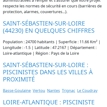
administratives à remplir et s'assurer que votre projet
respecte les normes de sécurité en cours (barrières de
protection, alarmes, couvertures...).
SAINT-SÉBASTIEN-SUR-LOIRE
(44230) EN QUELQUES CHIFFRES
Population : 24700 habitants | Superficie : 11.66 Km² |
Longitude : -1.5 | Latitude : 47.2167 | Département :
Loire-atlantique | Région : Pays de la Loire
SAINT-SÉBASTIEN-SUR-LOIRE :
PISCINISTES DANS LES VILLES À
PROXIMITÉ
Basse-Goulaine
Vertou
Nantes
Trignac
Le Coudray
LOIRE-ATLANTIQUE : PISCINISTE