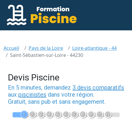
Accueil
Pays de la Loire
Loire-atlantique - 44
Saint-Sébastien-sur-Loire - 44230
Devis Piscine
En 5 minutes, demandez
3 devis comparatifs
aux
piscinistes
dans votre région.
Gratuit, sans pub et sans engagement.
1
2
3
4
5
6
7
8
9
10
11