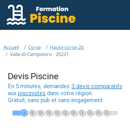
Accueil
Corse
Haute-corse-2b
Valle-di-Campoloro - 20221
Devis Piscine
En 5 minutes, demandez
3 devis comparatifs
aux
piscinistes
dans votre région.
Gratuit, sans pub et sans engagement.
1
2
3
4
5
6
7
8
9
10
11