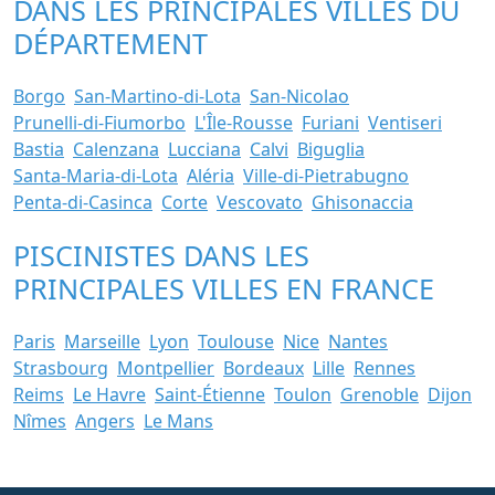
DANS LES PRINCIPALES VILLES DU
DÉPARTEMENT
Borgo
San-Martino-di-Lota
San-Nicolao
Prunelli-di-Fiumorbo
L'Île-Rousse
Furiani
Ventiseri
Bastia
Calenzana
Lucciana
Calvi
Biguglia
Santa-Maria-di-Lota
Aléria
Ville-di-Pietrabugno
Penta-di-Casinca
Corte
Vescovato
Ghisonaccia
PISCINISTES DANS LES
PRINCIPALES VILLES EN FRANCE
Paris
Marseille
Lyon
Toulouse
Nice
Nantes
Strasbourg
Montpellier
Bordeaux
Lille
Rennes
Reims
Le Havre
Saint-Étienne
Toulon
Grenoble
Dijon
Nîmes
Angers
Le Mans