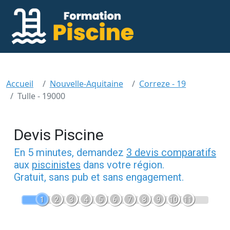
Accueil
Nouvelle-Aquitaine
Correze - 19
Tulle - 19000
Devis Piscine
En 5 minutes, demandez
3 devis comparatifs
aux
piscinistes
dans votre région.
Gratuit, sans pub et sans engagement.
1
2
3
4
5
6
7
8
9
10
11