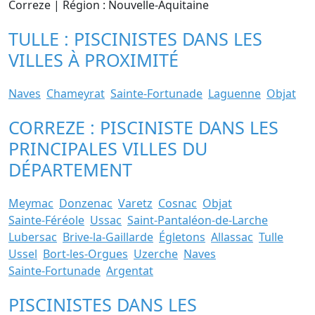
Correze | Région : Nouvelle-Aquitaine
TULLE : PISCINISTES DANS LES
VILLES À PROXIMITÉ
Naves
Chameyrat
Sainte-Fortunade
Laguenne
Objat
CORREZE : PISCINISTE DANS LES
PRINCIPALES VILLES DU
DÉPARTEMENT
Meymac
Donzenac
Varetz
Cosnac
Objat
Sainte-Féréole
Ussac
Saint-Pantaléon-de-Larche
Lubersac
Brive-la-Gaillarde
Égletons
Allassac
Tulle
Ussel
Bort-les-Orgues
Uzerche
Naves
Sainte-Fortunade
Argentat
PISCINISTES DANS LES