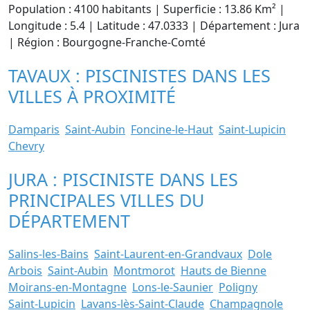
Population : 4100 habitants | Superficie : 13.86 Km² |
Longitude : 5.4 | Latitude : 47.0333 | Département : Jura
| Région : Bourgogne-Franche-Comté
TAVAUX : PISCINISTES DANS LES
VILLES À PROXIMITÉ
Damparis
Saint-Aubin
Foncine-le-Haut
Saint-Lupicin
Chevry
JURA : PISCINISTE DANS LES
PRINCIPALES VILLES DU
DÉPARTEMENT
Salins-les-Bains
Saint-Laurent-en-Grandvaux
Dole
Arbois
Saint-Aubin
Montmorot
Hauts de Bienne
Moirans-en-Montagne
Lons-le-Saunier
Poligny
Saint-Lupicin
Lavans-lès-Saint-Claude
Champagnole