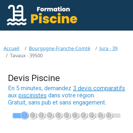
Accueil
Bourgogne-Franche-Comté
Jura - 39
Tavaux - 39500
Devis Piscine
En 5 minutes, demandez
3 devis comparatifs
aux
piscinistes
dans votre région.
Gratuit, sans pub et sans engagement.
1
2
3
4
5
6
7
8
9
10
11