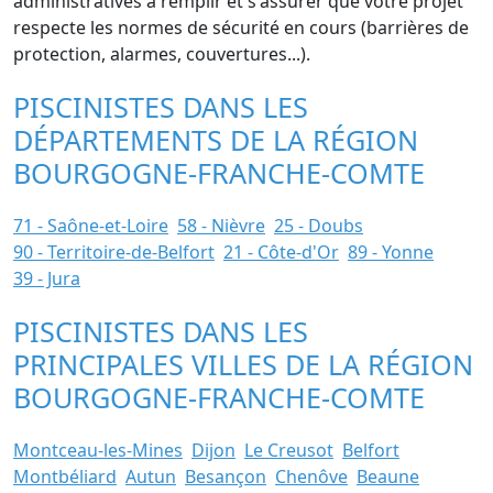
administratives à remplir et s'assurer que votre projet
respecte les normes de sécurité en cours (barrières de
protection, alarmes, couvertures...).
PISCINISTES DANS LES
DÉPARTEMENTS DE LA RÉGION
BOURGOGNE-FRANCHE-COMTE
71 - Saône-et-Loire
58 - Nièvre
25 - Doubs
90 - Territoire-de-Belfort
21 - Côte-d'Or
89 - Yonne
39 - Jura
PISCINISTES DANS LES
PRINCIPALES VILLES DE LA RÉGION
BOURGOGNE-FRANCHE-COMTE
Montceau-les-Mines
Dijon
Le Creusot
Belfort
Montbéliard
Autun
Besançon
Chenôve
Beaune