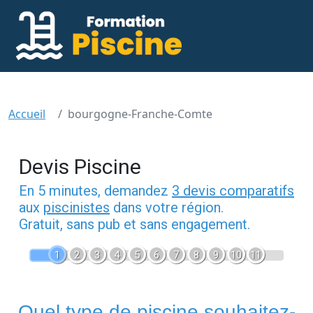
Accueil
bourgogne-Franche-Comte
Devis Piscine
En 5 minutes, demandez
3 devis comparatifs
aux
piscinistes
dans votre région.
Gratuit, sans pub et sans engagement.
1
2
3
4
5
6
7
8
9
10
11
Quel type de piscine souhaitez-