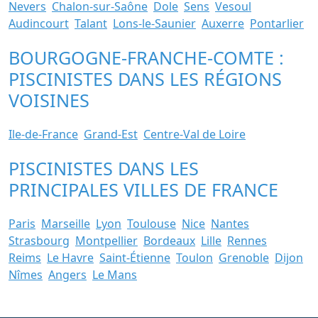
Nevers
Chalon-sur-Saône
Dole
Sens
Vesoul
Audincourt
Talant
Lons-le-Saunier
Auxerre
Pontarlier
BOURGOGNE-FRANCHE-COMTE :
PISCINISTES DANS LES RÉGIONS
VOISINES
Ile-de-France
Grand-Est
Centre-Val de Loire
PISCINISTES DANS LES
PRINCIPALES VILLES DE FRANCE
Paris
Marseille
Lyon
Toulouse
Nice
Nantes
Strasbourg
Montpellier
Bordeaux
Lille
Rennes
Reims
Le Havre
Saint-Étienne
Toulon
Grenoble
Dijon
Nîmes
Angers
Le Mans