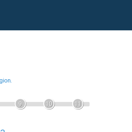
gion.
9
10
11