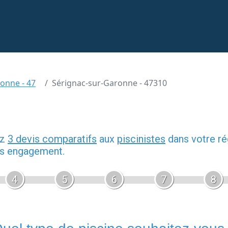
ronne - 47
Sérignac-sur-Garonne - 47310
ez
3 devis comparatifs
aux
piscinistes
dans votre ré
ans engagement.
4
5
6
7
8