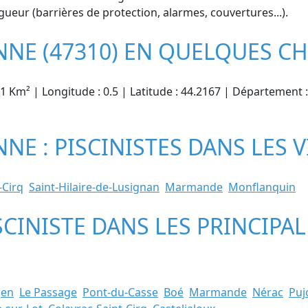
gueur (barrières de protection, alarmes, couvertures...).
NE (47310) EN QUELQUES CH
91 Km² | Longitude : 0.5 | Latitude : 44.2167 | Département 
E : PISCINISTES DANS LES V
-Cirq
Saint-Hilaire-de-Lusignan
Marmande
Monflanquin
SCINISTE DANS LES PRINCIPAL
gen
Le Passage
Pont-du-Casse
Boé
Marmande
Nérac
Puj