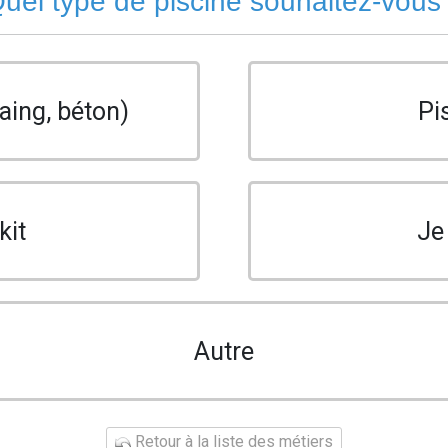
uel type de piscine souhaitez-vous
aing, béton)
Pi
kit
Je
Autre
Retour à la liste des métiers