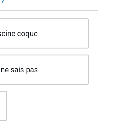
 ?
scine coque
 ne sais pas