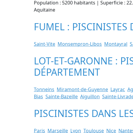
Population : 5200 habitants | Superficie : 2
Aquitaine
FUMEL : PISCINISTES 
Saint-Vite
Monsempron-Libos
Montayral
S
LOT-ET-GARONNE : PI
DÉPARTEMENT
Tonneins
Miramont-de-Guyenne
Layrac
A
Bias
Sainte-Bazeille
Aiguillon
Sainte-Livrad
PISCINISTES DANS LE
Paris
Marseille
Lyon
Toulouse
Nice
Nante