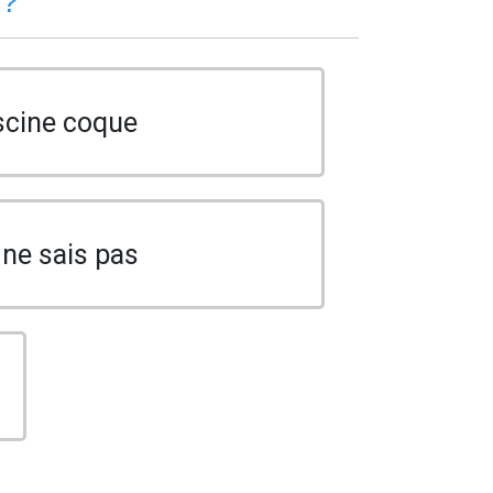
 ?
scine coque
 ne sais pas