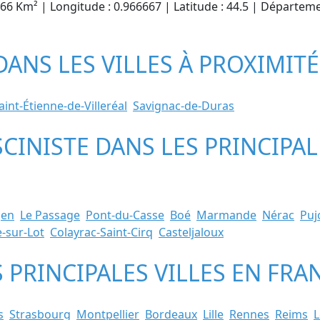
2.66 Km² | Longitude : 0.966667 | Latitude : 44.5 | Départem
DANS LES VILLES À PROXIMITÉ
aint-Étienne-de-Villeréal
Savignac-de-Duras
SCINISTE DANS LES PRINCIPAL
gen
Le Passage
Pont-du-Casse
Boé
Marmande
Nérac
Puj
e-sur-Lot
Colayrac-Saint-Cirq
Casteljaloux
S PRINCIPALES VILLES EN FRA
s
Strasbourg
Montpellier
Bordeaux
Lille
Rennes
Reims
L