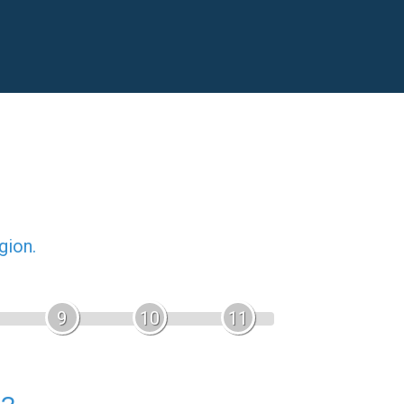
gion.
9
10
11