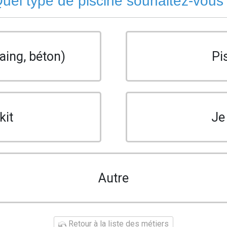
uel type de piscine souhaitez-vous
aing, béton)
Pi
kit
Je
Autre
Retour à la liste des métiers