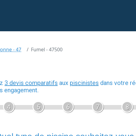
ronne - 47
Fumel - 47500
ez
3 devis comparatifs
aux
piscinistes
dans votre ré
ans engagement.
4
5
6
7
8