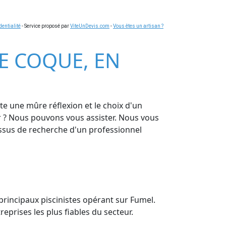
dentialité
- Service proposé par
ViteUnDevis.com
-
Vous êtes un artisan ?
NE COQUE, EN
te une mûre réflexion et le choix d'un
er ? Nous pouvons vous assister. Nous vous
cessus de recherche d'un professionnel
 principaux piscinistes opérant sur Fumel.
eprises les plus fiables du secteur.