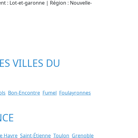
ent : Lot-et-garonne | Région : Nouvelle-
ES VILLES DU
ols
Bon-Encontre
Fumel
Foulayronnes
NCE
e Havre
Saint-Étienne
Toulon
Grenoble