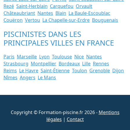
Rezé
Saint-Herblain
Carquefou
Orvault
Châteaubriant
Nantes
Blain
La Baule-Escoublac
Couëron
Vertou
La Chapelle-sur-Erdre
Bouguenais
PISCINISTES DANS LES
PRINCIPALES VILLES EN FRANCE
Paris
Marseille
Lyon
Toulouse
Nice
Nantes
Strasbourg
Montpellier
Bordeaux
Lille
Rennes
Reims
Le Havre
Saint-Étienne
Toulon
Grenoble
Dijon
Nîmes
Angers
Le Mans
Copyright © Formation-piscine.fr 2026 -
Mentions
légales
|
Contact