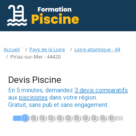
Accueil
Pays de la Loire
Loire-atlantique - 44
Piriac-sur-Mer - 44420
Devis Piscine
En 5 minutes, demandez
3 devis comparatifs
aux
piscinistes
dans votre région.
Gratuit, sans pub et sans engagement.
1
2
3
4
5
6
7
8
9
10
11