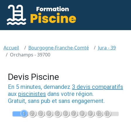
Accueil
Bourgogne-Franche-Comté
Jura - 39
Orchamps - 39700
Devis Piscine
En 5 minutes, demandez
3 devis comparatifs
aux
piscinistes
dans votre région.
Gratuit, sans pub et sans engagement.
1
2
3
4
5
6
7
8
9
10
11