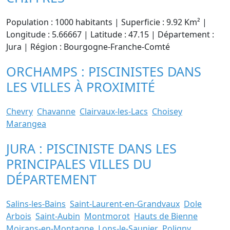
Population : 1000 habitants | Superficie : 9.92 Km² |
Longitude : 5.66667 | Latitude : 47.15 | Département :
Jura | Région : Bourgogne-Franche-Comté
ORCHAMPS : PISCINISTES DANS
LES VILLES À PROXIMITÉ
Chevry
Chavanne
Clairvaux-les-Lacs
Choisey
Marangea
JURA : PISCINISTE DANS LES
PRINCIPALES VILLES DU
DÉPARTEMENT
Salins-les-Bains
Saint-Laurent-en-Grandvaux
Dole
Arbois
Saint-Aubin
Montmorot
Hauts de Bienne
Moirans-en-Montagne
Lons-le-Saunier
Poligny