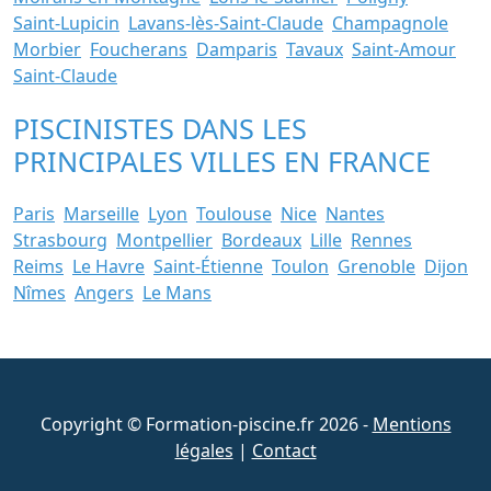
Saint-Lupicin
Lavans-lès-Saint-Claude
Champagnole
Morbier
Foucherans
Damparis
Tavaux
Saint-Amour
Saint-Claude
PISCINISTES DANS LES
PRINCIPALES VILLES EN FRANCE
Paris
Marseille
Lyon
Toulouse
Nice
Nantes
Strasbourg
Montpellier
Bordeaux
Lille
Rennes
Reims
Le Havre
Saint-Étienne
Toulon
Grenoble
Dijon
Nîmes
Angers
Le Mans
Copyright © Formation-piscine.fr 2026 -
Mentions
légales
|
Contact