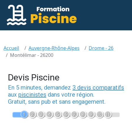
Accueil
Auvergne-Rhône-Alpes
Drome - 26
Montélimar - 26200
Devis Piscine
En 5 minutes, demandez
3 devis comparatifs
aux
piscinistes
dans votre région.
Gratuit, sans pub et sans engagement.
1
2
3
4
5
6
7
8
9
10
11