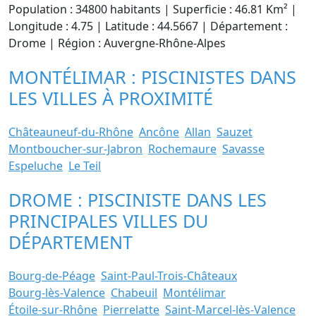
Population : 34800 habitants | Superficie : 46.81 Km² |
Longitude : 4.75 | Latitude : 44.5667 | Département :
Drome | Région : Auvergne-Rhône-Alpes
MONTÉLIMAR : PISCINISTES DANS
LES VILLES À PROXIMITÉ
Châteauneuf-du-Rhône
Ancône
Allan
Sauzet
Montboucher-sur-Jabron
Rochemaure
Savasse
Espeluche
Le Teil
DROME : PISCINISTE DANS LES
PRINCIPALES VILLES DU
DÉPARTEMENT
Bourg-de-Péage
Saint-Paul-Trois-Châteaux
Bourg-lès-Valence
Chabeuil
Montélimar
Étoile-sur-Rhône
Pierrelatte
Saint-Marcel-lès-Valence