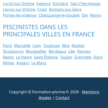
Loriol-sur-Drôme
Valence
Donzère
Tain-l'Hermitage
Livron-sur-Drôme
Crest
Romans-sur-Isère
Portes-lès-Valence
Chatuzange-le-Goubet
Die
Nyons
PISCINISTES DANS LES
PRINCIPALES VILLES EN FRANCE
Paris
Marseille
Lyon
Toulouse
Nice
Nantes
Strasbourg
Montpellier
Bordeaux
Lille
Rennes
Reims
Le Havre
Saint-Étienne
Toulon
Grenoble
Dijon
Nîmes
Angers
Le Mans
Copyright © Formation-piscine.fr 2026 -
Mentions
légales
|
Contact