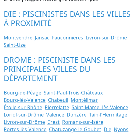
DIE : PISCINISTES DANS LES VILLES
À PROXIMITÉ
Montvendre
Jansac
Fauconnieres
Livron-sur-Drôme
Saint-Uze
DROME : PISCINISTE DANS LES
PRINCIPALES VILLES DU
DÉPARTEMENT
Bourg-de-Péage
Saint-Paul-Trois-Châteaux
Bourg-lès-Valence
Chabeuil
Montélimar
Étoile-sur-Rhône
Pierrelatte
Saint-Marcel-lès-Valence
Loriol-sur-Drôme
Valence
Donzère
Tain-l'Hermitage
Livron-sur-Drôme
Crest
Romans-sur-Isère
Portes-lès-Valence
Chatuzange-le-Goubet
Die
Nyons