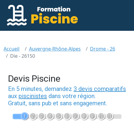
Accueil
Auvergne-Rhône-Alpes
Drome - 26
Die - 26150
Devis Piscine
En 5 minutes, demandez
3 devis comparatifs
aux
piscinistes
dans votre région.
Gratuit, sans pub et sans engagement.
1
2
3
4
5
6
7
8
9
10
11