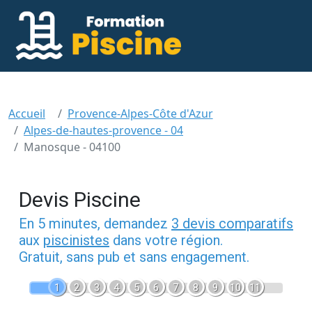
Accueil
Provence-Alpes-Côte d'Azur
Alpes-de-hautes-provence - 04
Manosque - 04100
Devis Piscine
En 5 minutes, demandez
3 devis comparatifs
aux
piscinistes
dans votre région.
Gratuit, sans pub et sans engagement.
1
2
3
4
5
6
7
8
9
10
11