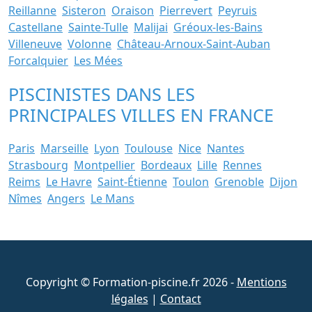
Reillanne
Sisteron
Oraison
Pierrevert
Peyruis
Castellane
Sainte-Tulle
Malijai
Gréoux-les-Bains
Villeneuve
Volonne
Château-Arnoux-Saint-Auban
Forcalquier
Les Mées
PISCINISTES DANS LES
PRINCIPALES VILLES EN FRANCE
Paris
Marseille
Lyon
Toulouse
Nice
Nantes
Strasbourg
Montpellier
Bordeaux
Lille
Rennes
Reims
Le Havre
Saint-Étienne
Toulon
Grenoble
Dijon
Nîmes
Angers
Le Mans
Copyright © Formation-piscine.fr 2026 -
Mentions
légales
|
Contact